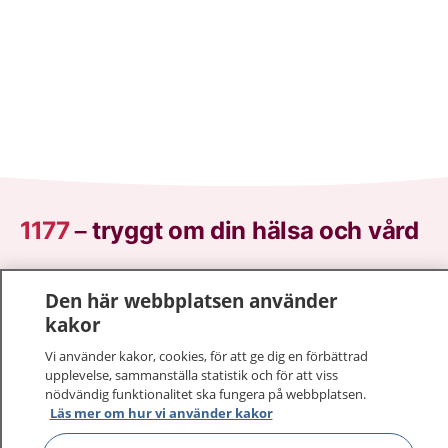
1177
–
tryggt om din hälsa och vård
På 1177.se får du råd om hälsa och information om
Den här webbplatsen använder
sjukdomar och vilka mottagningar du kan kontakta.
kakor
Logga in för att läsa din journal och göra dina
vårdärenden. Ring telefonnummer 1177 för
Vi använder kakor, cookies, för att ge dig en förbättrad
sjukvårdsrådgivning dygnet runt.
upplevelse, sammanställa statistik och för att viss
nödvändig funktionalitet ska fungera på webbplatsen.
1177 ger dig råd när du vill må bättre.
Läs mer om hur vi använder kakor