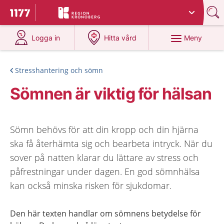
Du har valt region
Kronoberg
.
Till startsidan för 1177
på 1177.se
på 1177.se
Meny
Logga in
Hitta vård
Stresshantering och sömn
Sömnen är viktig för hälsan
Sömn behövs för att din kropp och din hjärna
ska få återhämta sig och bearbeta intryck. När du
sover på natten klarar du lättare av stress och
påfrestningar under dagen. En god sömnhälsa
kan också minska risken för sjukdomar.
Den här texten handlar om sömnens betydelse för