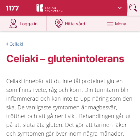
Du har valt region
Kronoberg
.
Till startsidan för 1177
på 1177.se
på 1177.se
Meny
Logga in
Hitta vård
Celiaki
Celiaki – glutenintolerans
Celiaki innebär att du inte tål proteinet gluten
som finns i vete, råg och korn. Din tunntarm blir
inflammerad och kan inte ta upp näring som den
ska. De vanligaste symtomen är magbesvär,
trötthet och att gå ner i vikt. Behandlingen går ut
på att sluta äta gluten. Det gör att tarmen läker
och symtomen går över inom några månader.