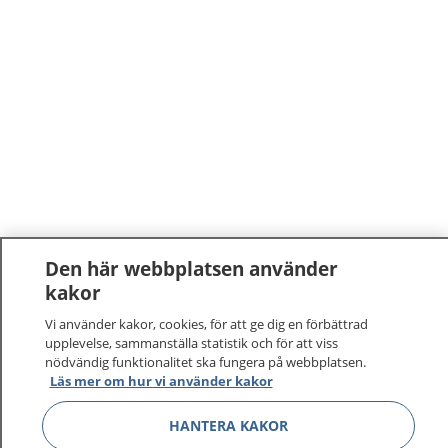
Den här webbplatsen använder
kakor
1177
–
tryggt om din hälsa och vård
Vi använder kakor, cookies, för att ge dig en förbättrad
På 1177.se får du råd om hälsa och information om
upplevelse, sammanställa statistik och för att viss
nödvändig funktionalitet ska fungera på webbplatsen.
sjukdomar och vilka mottagningar du kan kontakta.
Läs mer om hur vi använder kakor
Logga in för att läsa din journal och göra dina
vårdärenden. Ring telefonnummer 1177 för
HANTERA KAKOR
sjukvårdsrådgivning dygnet runt.