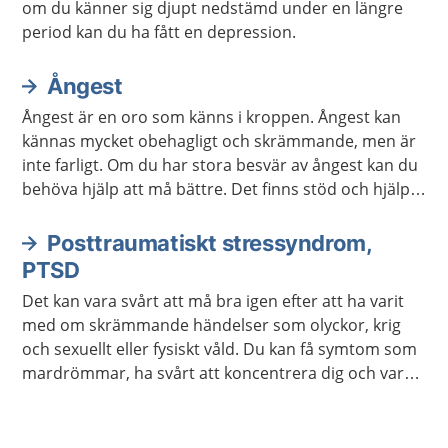
om du känner sig djupt nedstämd under en längre
period kan du ha fått en depression.
Ångest
Ångest är en oro som känns i kroppen. Ångest kan
kännas mycket obehagligt och skrämmande, men är
inte farligt. Om du har stora besvär av ångest kan du
behöva hjälp att må bättre. Det finns stöd och hjälp
att få. Det finns även mycket du kan göra själv.
Posttraumatiskt stressyndrom,
PTSD
Det kan vara svårt att må bra igen efter att ha varit
med om skrämmande händelser som olyckor, krig
och sexuellt eller fysiskt våld. Du kan få symtom som
mardrömmar, ha svårt att koncentrera dig och vara
lättretad. Med rätt behandling har många med
posttraumatiskt stressyndrom goda chanser att må
bra igen.