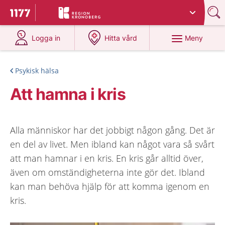
Du har valt region
Kronoberg
.
Till startsidan för 1177
på 1177.se
på 1177.se
Meny
Logga in
Hitta vård
Psykisk hälsa
Att hamna i kris
Alla människor har det jobbigt någon gång. Det är
en del av livet. Men ibland kan något vara så svårt
att man hamnar i en kris. En kris går alltid över,
även om omständigheterna inte gör det. Ibland
kan man behöva hjälp för att komma igenom en
kris.