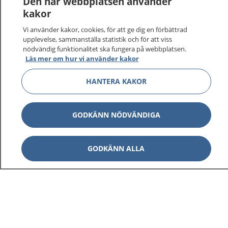
Den här webbplatsen använder
kakor
Vi använder kakor, cookies, för att ge dig en förbättrad
upplevelse, sammanställa statistik och för att viss
nödvändig funktionalitet ska fungera på webbplatsen.
Visa inn
1177 på flera språk
Läs mer om hur vi använder kakor
Visa inn
HANTERA KAKOR
Om 1177
Visa inn
Kontakt
GODKÄNN NÖDVÄNDIGA
GODKÄNN ALLA
Behandling av personuppgifter
Hantering av kakor
Inställningar för kakor