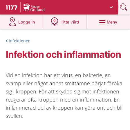
Du har valt region
Gotland
.
Till startsidan för 1177
på 1177.se
på 1177.se
Meny
Logga in
Hitta vård
Infektioner
Infektion och inflammation
Vid en infektion har ett virus, en bakterie, en
svamp eller något annat smittämne börjat föröka
sig i kroppen. För att skydda sig mot infektionen
reagerar ofta kroppen med en inflammation. En
inflammerad del av kroppen kan göra ont och bli
svullen.