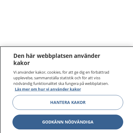
Den här webbplatsen använder
kakor
1177
–
tryggt om din hälsa och vård
Vi använder kakor, cookies, för att ge dig en förbättrad
upplevelse, sammanställa statistik och för att viss
På 1177.se får du råd om hälsa och information om
nödvändig funktionalitet ska fungera på webbplatsen.
Läs mer om hur vi använder kakor
sjukdomar och vilka mottagningar du kan kontakta.
Logga in för att läsa din journal och göra dina
HANTERA KAKOR
vårdärenden. Ring telefonnummer 1177 för
sjukvårdsrådgivning dygnet runt.
1177 ger dig råd när du vill må bättre.
GODKÄNN NÖDVÄNDIGA