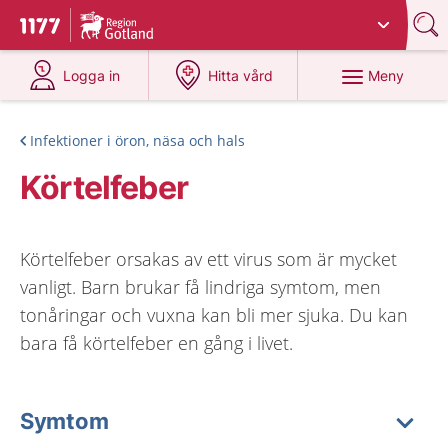
Du har valt region
Gotland
.
Till startsidan för 1177
på 1177.se
på 1177.se
Meny
Logga in
Hitta vård
Infektioner i öron, näsa och hals
Körtelfeber
Körtelfeber orsakas av ett virus som är mycket
vanligt. Barn brukar få lindriga symtom, men
tonåringar och vuxna kan bli mer sjuka. Du kan
bara få körtelfeber en gång i livet.
Symtom