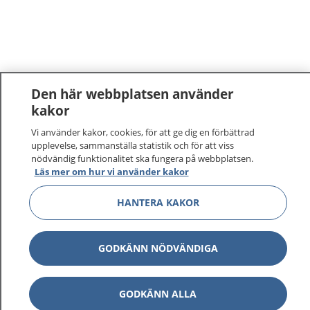
Den här webbplatsen använder
kakor
1177
–
tryggt om din hälsa och vård
Vi använder kakor, cookies, för att ge dig en förbättrad
upplevelse, sammanställa statistik och för att viss
nödvändig funktionalitet ska fungera på webbplatsen.
På 1177.se får du råd om hälsa och information om
Läs mer om hur vi använder kakor
sjukdomar och vilka mottagningar du kan kontakta.
Logga in för att läsa din journal och göra dina
HANTERA KAKOR
vårdärenden. Ring telefonnummer 1177 för
sjukvårdsrådgivning dygnet runt.
1177 ger dig råd när du vill må bättre.
GODKÄNN NÖDVÄNDIGA
GODKÄNN ALLA