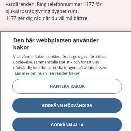
vårdärenden. Ring telefonnummer 1177 för
sjukvårdsrådgivning dygnet runt.
1177 ger dig råd när du vill må bättre.
Den här webbplatsen använder
kakor
Visa inn
Vi använder kakor, cookies, för att ge dig en förbättrad
1177 på flera språk
upplevelse, sammanställa statistik och för att viss
nödvändig funktionalitet ska fungera på webbplatsen.
Visa inn
Om 1177
Läs mer om hur vi använder kakor
HANTERA KAKOR
Visa inn
Kontakt
GODKÄNN NÖDVÄNDIGA
Behandling av personuppgifter
GODKÄNN ALLA
Hantering av kakor