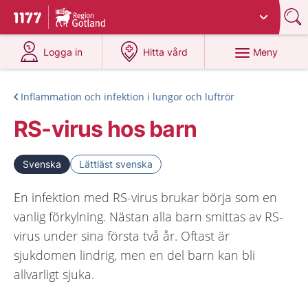
Du har valt region
Gotland
.
Till startsidan för 1177
på 1177.se
på 1177.se
Meny
Logga in
Hitta vård
Inflammation och infektion i lungor och luftrör
RS-virus hos barn
Svenska
Lättläst svenska
En infektion med RS-virus brukar börja som en
vanlig förkylning. Nästan alla barn smittas av RS-
virus under sina första två år. Oftast är
sjukdomen lindrig, men en del barn kan bli
allvarligt sjuka.