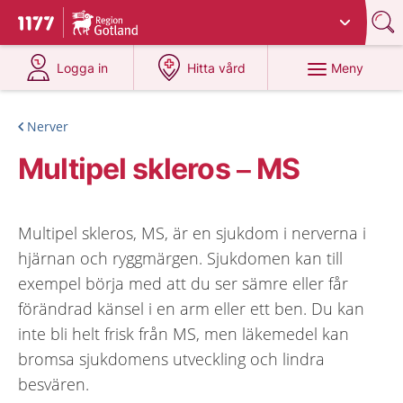
Du har valt region
Gotland
.
Till startsidan för 1177
på 1177.se
på 1177.se
Meny
Logga in
Hitta vård
Nerver
Multipel skleros – MS
Multipel skleros, MS, är en sjukdom i nerverna i
hjärnan och ryggmärgen. Sjukdomen kan till
exempel börja med att du ser sämre eller får
förändrad känsel i en arm eller ett ben. Du kan
inte bli helt frisk från MS, men läkemedel kan
bromsa sjukdomens utveckling och lindra
besvären.