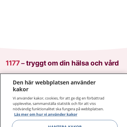
1177
–
tryggt om din hälsa och vård
På 1177.se får du råd om hälsa och information om
Den här webbplatsen använder
sjukdomar och vilka mottagningar du kan kontakta.
kakor
Logga in för att läsa din journal och göra dina
vårdärenden. Ring telefonnummer 1177 för
Vi använder kakor, cookies, för att ge dig en förbättrad
sjukvårdsrådgivning dygnet runt.
upplevelse, sammanställa statistik och för att viss
nödvändig funktionalitet ska fungera på webbplatsen.
1177 ger dig råd när du vill må bättre.
Läs mer om hur vi använder kakor
HANTERA KAKOR