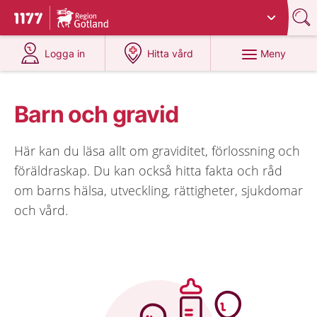
Du har valt region
Gotland
.
Till startsidan för 1177
på 1177.se
på 1177.se
Meny
Logga in
Hitta vård
Barn och gravid
Här kan du läsa allt om graviditet, förlossning och
föräldraskap. Du kan också hitta fakta och råd
om barns hälsa, utveckling, rättigheter, sjukdomar
och vård.