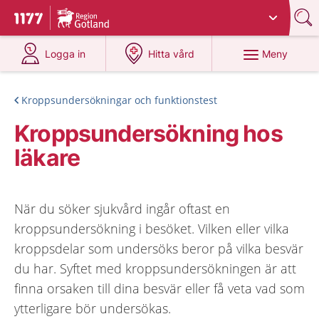
Du har valt region
Gotland
.
Till startsidan för 1177
på 1177.se
på 1177.se
Meny
Logga in
Hitta vård
Kroppsundersökningar och funktionstest
Kroppsundersökning hos
läkare
När du söker sjukvård ingår oftast en
kroppsundersökning i besöket. Vilken eller vilka
kroppsdelar som undersöks beror på vilka besvär
du har. Syftet med kroppsundersökningen är att
finna orsaken till dina besvär eller få veta vad som
ytterligare bör undersökas.