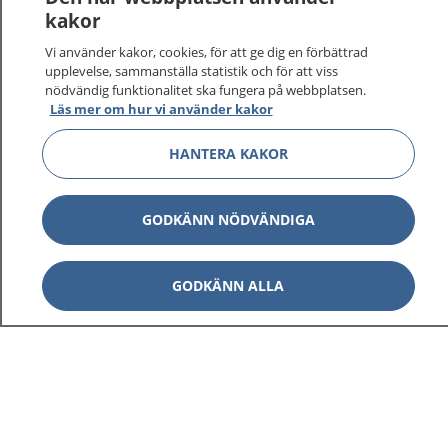
kakor
Vi använder kakor, cookies, för att ge dig en förbättrad
upplevelse, sammanställa statistik och för att viss
1177
–
tryggt om din hälsa och vård
nödvändig funktionalitet ska fungera på webbplatsen.
Läs mer om hur vi använder kakor
På 1177.se får du råd om hälsa och information om
sjukdomar och vilka mottagningar du kan kontakta.
HANTERA KAKOR
Logga in för att läsa din journal och göra dina
vårdärenden. Ring telefonnummer 1177 för
GODKÄNN NÖDVÄNDIGA
sjukvårdsrådgivning dygnet runt.
1177 ger dig råd när du vill må bättre.
GODKÄNN ALLA
Visa inn
1177 på flera språk
Visa inn
Om 1177