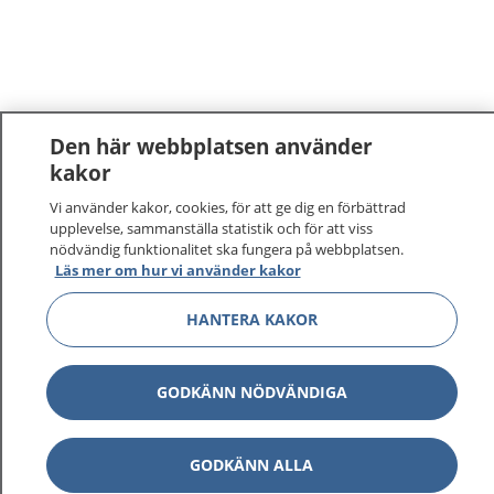
Den här webbplatsen använder
kakor
1177
–
tryggt om din hälsa och vård
Vi använder kakor, cookies, för att ge dig en förbättrad
upplevelse, sammanställa statistik och för att viss
nödvändig funktionalitet ska fungera på webbplatsen.
På 1177.se får du råd om hälsa och information om
Läs mer om hur vi använder kakor
sjukdomar och vilka mottagningar du kan kontakta.
Logga in för att läsa din journal och göra dina
HANTERA KAKOR
vårdärenden. Ring telefonnummer 1177 för
sjukvårdsrådgivning dygnet runt.
1177 ger dig råd när du vill må bättre.
GODKÄNN NÖDVÄNDIGA
GODKÄNN ALLA