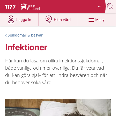
Du har valt region
Gotland
.
Till startsidan för 1177
på 1177.se
på 1177.se
Meny
Logga in
Hitta vård
Sjukdomar & besvär
Infektioner
Här kan du läsa om olika infektionssjukdomar,
både vanliga och mer ovanliga. Du får veta vad
du kan göra själv för att lindra besvären och när
du behöver söka vård.