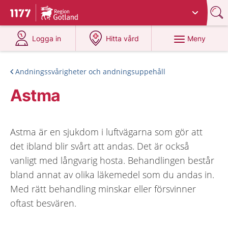
Du har valt region
Gotland
.
Till startsidan för 1177
på 1177.se
på 1177.se
Meny
Logga in
Hitta vård
Andningssvårigheter och andningsuppehåll
Astma
Astma är en sjukdom i luftvägarna som gör att
det ibland blir svårt att andas. Det är också
vanligt med långvarig hosta. Behandlingen består
bland annat av olika läkemedel som du andas in.
Med rätt behandling minskar eller försvinner
oftast besvären.