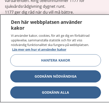
vårdärenden. Ring telefonnummer 1177 för
sjukvårdsrådgivning dygnet runt.
1177 ger dig råd när du vill må bättre.
Den här webbplatsen använder
kakor
Vi använder kakor, cookies, för att ge dig en förbättrad
upplevelse, sammanställa statistik och för att viss
Visa inn
1177 på flera språk
nödvändig funktionalitet ska fungera på webbplatsen.
Läs mer om hur vi använder kakor
Visa inn
Om 1177
HANTERA KAKOR
Visa inn
Kontakt
GODKÄNN NÖDVÄNDIGA
Behandling av personuppgifter
GODKÄNN ALLA
Hantering av kakor