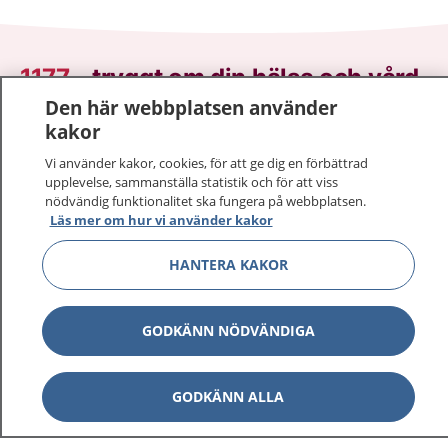
1177
–
tryggt om din hälsa och vård
Den här webbplatsen använder
På 1177.se får du råd om hälsa och information om
kakor
sjukdomar och vilka mottagningar du kan kontakta.
Vi använder kakor, cookies, för att ge dig en förbättrad
Logga in för att läsa din journal och göra dina
upplevelse, sammanställa statistik och för att viss
vårdärenden. Ring telefonnummer 1177 för
nödvändig funktionalitet ska fungera på webbplatsen.
sjukvårdsrådgivning dygnet runt.
Läs mer om hur vi använder kakor
1177 ger dig råd när du vill må bättre.
HANTERA KAKOR
GODKÄNN NÖDVÄNDIGA
Visa inn
1177 på flera språk
GODKÄNN ALLA
Visa inn
Om 1177