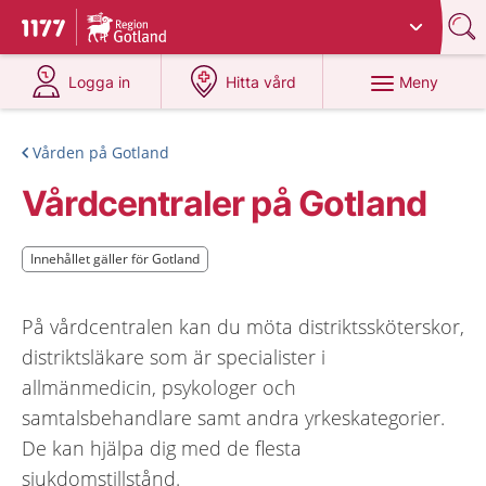
Du har valt region
Gotland
.
Till startsidan för 1177
på 1177.se
på 1177.se
Meny
Logga in
Hitta vård
Vården på Gotland
Vårdcentraler på Gotland
Innehållet gäller för Gotland
Innehållet gäller för Gotland
På vårdcentralen kan du möta distriktssköterskor,
distriktsläkare som är specialister i
allmänmedicin, psykologer och
samtalsbehandlare samt andra yrkeskategorier.
De kan hjälpa dig med de flesta
sjukdomstillstånd.