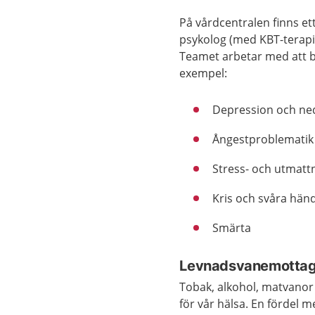
På vårdcentralen finns et
psykolog (med KBT-terapi
Teamet arbetar med att be
exempel:
Depression och n
Ångestproblematik
Stress- och utmatt
Kris och svåra hän
Smärta
Levnadsvanemottag
Tobak, alkohol, matvanor 
för vår hälsa. En fördel 