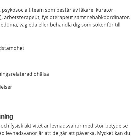
t psykosocialt team som består av läkare, kurator,
), arbetsterapeut, fysioterapeut samt rehabkoordinator.
döma, vägleda eller behandla dig som söker för till
edstämdhet
ningsrelaterad ohälsa
delser
ning
och fysisk aktivitet är levnadsvanor med stor betydelse
med levnadsvanor är att de går att påverka. Mycket kan du