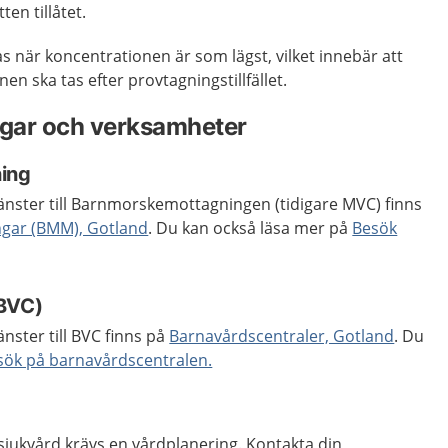
en tillåtet.
s när koncentrationen är som lägst, vilket innebär att
n ska tas efter provtagningstillfället.
gar och verksamheter
ing
änster till Barnmorskemottagningen (tidigare MVC) finns
gar (BMM), Gotland
. Du kan också läsa mer på
Besök
(BVC)
nster till BVC finns på
Barnavårdscentraler, Gotland
. Du
sök på barnavårdscentralen.
emsjukvård krävs en vårdplanering. Kontakta din