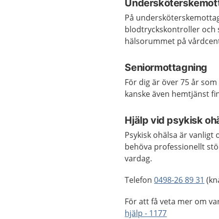
Undersköterskemot
På undersköterskemottag
blodtryckskontroller och s
hälsorummet på vårdcent
Seniormottagning
För dig är över 75 år so
kanske även hemtjänst fi
Hjälp vid psykisk oh
Psykisk ohälsa är vanligt
behöva professionellt stö
vardag.
Telefon
0498-26 89 31
(kn
För att få veta mer om va
hjälp - 1177