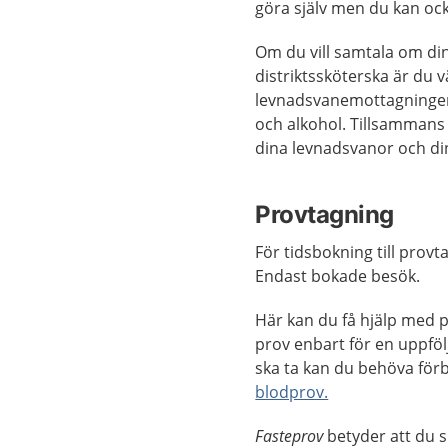
göra själv men du kan oc
Om du vill samtala om di
distriktssköterska är du 
levnadsvanemottagningen 
och alkohol. Tillsammans 
dina levnadsvanor och di
Provtagning
För tidsbokning till prov
Endast bokade besök.
Här kan du få hjälp med pr
prov enbart för en uppföl
ska ta kan du behöva förb
blodprov.
Fasteprov
betyder att du s