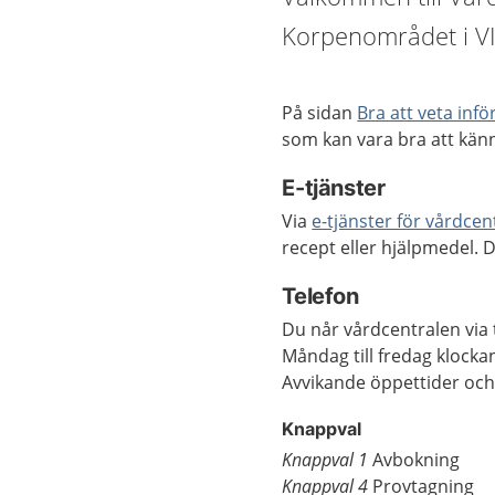
Korpenområdet i VI
På sidan
Bra att veta inf
som kan vara bra att känna
E-tjänster
Via
e-tjänster för vårdcen
recept eller hjälpmedel. 
Telefon
Du når vårdcentralen via
Måndag till fredag klocka
Avvikande öppettider och
Knappval
Knappval 1
Avbokning
Knappval 4
Provtagning