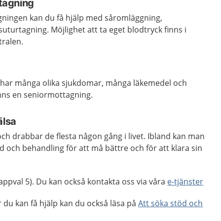
tagning
ningen kan du få hjälp med såromläggning,
uturtagning. Möjlighet att ta eget blodtryck finns i
ralen.
m har många olika sjukdomar, många läkemedel och
nns en seniormottagning.
älsa
 och drabbar de flesta någon gång i livet. Ibland kan man
d och behandling för att må bättre och för att klara sin
appval 5). Du kan också kontakta oss via våra
e-tjänster
r du kan få hjälp kan du också läsa på
Att söka stöd och