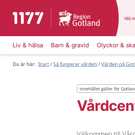
Till startsidan för 1177
Du ha
Välj
e
r
Liv & hälsa
Barn & gravid
Olyckor & sk
Du är här:
Start
Så fungerar vården
Vården på Got
Innehållet gäller för Gotlan
Innehållet gäller för Gotlan
Vårdcent
Välkommen till Vård