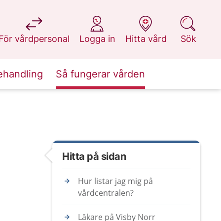
på 1177.se
på 1177.se
på 1177.se
på 1177.se
För vårdpersonal
Logga in
Hitta vård
Sök
ehandling
Så fungerar vården
Hitta på sidan
Hur listar jag mig på
vårdcentralen?
Läkare på Visby Norr