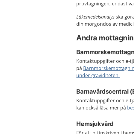
provtagningen, endast vatt
Läkemedelsanalys
ska göra
din morgondos av medicine
Andra mottagnin
Barnmorskemottagn
Kontaktuppgifter och e-tj
på
Barnmorskemottagnin
under graviditeten.
Barnavårdscentral 
Kontaktuppgifter och e-tjä
kan också läsa mer på
be
Hemsjukvård
För att bli inskriven i h