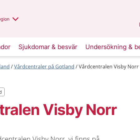
r valt region
n annan
egion
Gotland
.
ador
Sjukdomar & besvär
Undersökning & b
land
Vårdcentraler på Gotland
Vårdcentralen Visby Norr
d
d
ralen Visby Norr
centralen Visby Norr, vi finns på