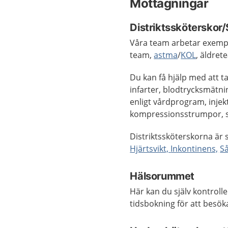
Mottagningar
Distriktssköterskor
Våra team arbetar exemp
team,
astma
/
KOL
, äldre
Du kan få hjälp med att t
infarter, blodtrycksmät
enligt vårdprogram, injek
kompressionsstrumpor, så
Distriktssköterskorna är
Hjärtsvikt,
Inkontinens,
S
Hälsorummet
Här kan du själv kontrolle
tidsbokning för att besö