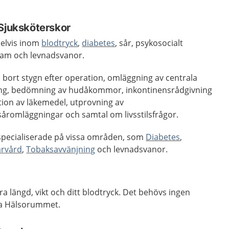
/Sjuksköterskor
elvis inom
blodtryck
,
diabetes
, sår, psykosocialt
team och levnadsvanor.
a bort stygn efter operation, omläggning av centrala
ning, bedömning av hudåkommor, inkontinensrådgivning
tion av läkemedel, utprovning av
romläggningar och samtal om livsstilsfrågor.
 specialiserade på vissa områden, som
Diabetes
,
årvård
,
Tobaksavvänjning
och levnadsvanor.
ra längd, vikt och ditt blodtryck. Det behövs ingen
ka Hälsorummet.