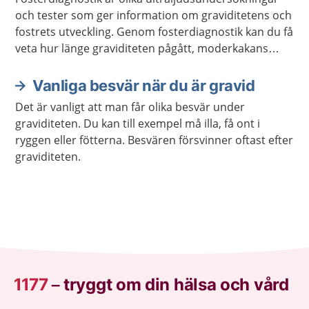
och tester som ger information om graviditetens och
fostrets utveckling. Genom fosterdiagnostik kan du få
veta hur länge graviditeten pågått, moderkakans
placering, eventuella avvikelser hos fostret,
kromosomavvikelser eller andra avvikelser med
Vanliga besvär när du är gravid
graviditeten.
Det är vanligt att man får olika besvär under
graviditeten. Du kan till exempel må illa, få ont i
ryggen eller fötterna. Besvären försvinner oftast efter
graviditeten.
1177
–
tryggt om din hälsa och vård