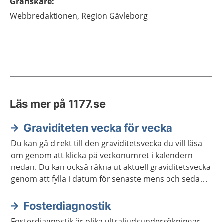
Granskare
:
Webbredaktionen,
Region Gävleborg
Läs mer på 1177.se
Graviditeten vecka för vecka
Du kan gå direkt till den graviditetsvecka du vill läsa
om genom att klicka på veckonumret i kalendern
nedan. Du kan också räkna ut aktuell graviditetsvecka
genom att fylla i datum för senaste mens och sedan
klicka på "beräkna vecka". Du som redan har fått ett
beräknat födelsedatum kan i stället ange det direkt.
Fosterdiagnostik
Fosterdiagnostik är olika ultraljudsundersökningar