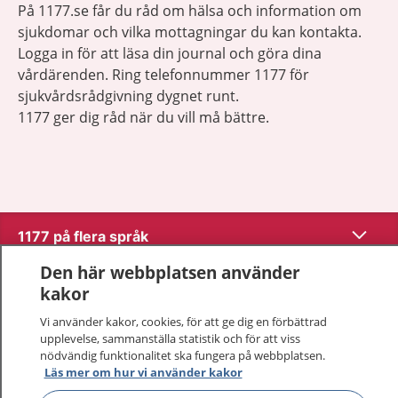
På 1177.se får du råd om hälsa och information om
sjukdomar och vilka mottagningar du kan kontakta.
Logga in för att läsa din journal och göra dina
vårdärenden. Ring telefonnummer 1177 för
sjukvårdsrådgivning dygnet runt.
1177 ger dig råd när du vill må bättre.
Visa inn
1177 på flera språk
Den här webbplatsen använder
Visa inn
Om 1177
kakor
Vi använder kakor, cookies, för att ge dig en förbättrad
Visa inn
Kontakt
upplevelse, sammanställa statistik och för att viss
nödvändig funktionalitet ska fungera på webbplatsen.
Läs mer om hur vi använder kakor
Behandling av personuppgifter