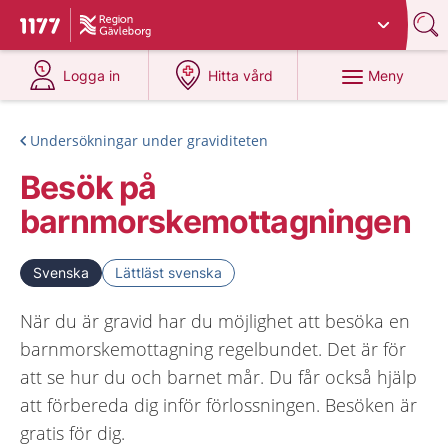
Du har valt region
Gävleborg
.
Till startsidan för 1177
på 1177.se
på 1177.se
Meny
Logga in
Hitta vård
Undersökningar under graviditeten
Besök på
barnmorskemottagningen
Svenska
Lättläst svenska
När du är gravid har du möjlighet att besöka en
barnmorskemottagning regelbundet. Det är för
att se hur du och barnet mår. Du får också hjälp
att förbereda dig inför förlossningen. Besöken är
gratis för dig.