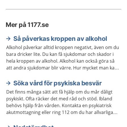
Mer på 1177.se
Så påverkas kroppen av alkohol
Alkohol påverkar alltid kroppen negativt, även om du
bara dricker lite. Du kan få sjukdomar och skador i
hela kroppen av alkohol. Alkohol kan också göra så
att andra sjukdomar blir värre. Hur mycket man kan
dricka innan kroppen ska skadas är olika. Det finns
bra hjälp att få om du vill ha hjälp att dricka mindre.
Söka vård för psykiska besvär
Det finns många sätt att få hjälp om du mår dåligt
psykiskt. Ofta räcker det med råd och stöd. Ibland
behövs hjälp från vården. Kontakta en psykiatrisk
akutmottagning eller ring 112 om du har allvarliga
självmordstankar eller självmordsplaner.