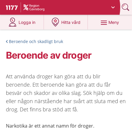
Du har valt region
Gävleborg
.
Till startsidan för 1177
på 1177.se
på 1177.se
Meny
Logga in
Hitta vård
Beroende och skadligt bruk
Beroende av droger
Att använda droger kan göra att du blir
beroende. Ett beroende kan göra att du får
besvär och skador av olika slag. Sök hjälp om du
eller någon närstående har svårt att sluta med en
drog. Det finns bra stöd att få.
Narkotika är ett annat namn för droger.