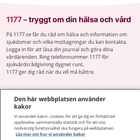
1177
–
tryggt om din hälsa och vård
På 1177.se får du råd om hälsa och information om
sjukdomar och vilka mottagningar du kan kontakta.
Logga in för att läsa din journal och göra dina
vårdärenden. Ring telefonnummer 1177 för
sjukvårdsrådgivning dygnet runt.
1177 ger dig råd när du vill må bättre.
Den här webbplatsen använder
kakor
Visa inn
1177 på flera språk
Vi använder kakor, cookies, för att ge dig en förbättrad
upplevelse, sammanställa statistik och för att viss
Visa inn
nödvändig funktionalitet ska fungera på webbplatsen.
Om 1177
Läs mer om hur vi använder kakor