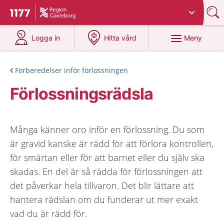
Du har valt region
Gävleborg
.
Till startsidan för 1177
på 1177.se
på 1177.se
Meny
Logga in
Hitta vård
Förberedelser inför förlossningen
Förlossningsrädsla
Många känner oro inför en förlossning. Du som
är gravid kanske är rädd för att förlora kontrollen,
för smärtan eller för att barnet eller du själv ska
skadas. En del är så rädda för förlossningen att
det påverkar hela tillvaron. Det blir lättare att
hantera rädslan om du funderar ut mer exakt
vad du är rädd för.