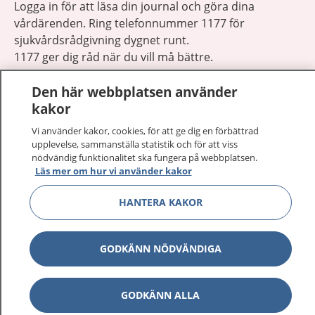
Logga in för att läsa din journal och göra dina
vårdärenden. Ring telefonnummer 1177 för
sjukvårdsrådgivning dygnet runt.
1177 ger dig råd när du vill må bättre.
Den här webbplatsen använder
kakor
Vi använder kakor, cookies, för att ge dig en förbättrad
upplevelse, sammanställa statistik och för att viss
Visa inn
1177 på flera språk
nödvändig funktionalitet ska fungera på webbplatsen.
Läs mer om hur vi använder kakor
Visa inn
Om 1177
HANTERA KAKOR
Visa inn
Kontakt
GODKÄNN NÖDVÄNDIGA
Behandling av personuppgifter
GODKÄNN ALLA