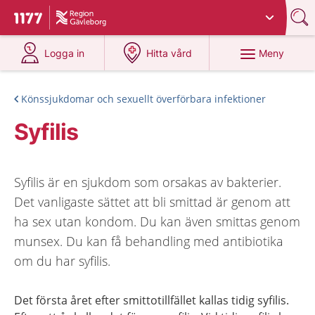
Du har valt region
Gävleborg
.
Till startsidan för 1177
på 1177.se
på 1177.se
Meny
Logga in
Hitta vård
Könssjukdomar och sexuellt överförbara infektioner
Syfilis
Syfilis är en sjukdom som orsakas av bakterier.
Det vanligaste sättet att bli smittad är genom att
ha sex utan kondom. Du kan även smittas genom
munsex. Du kan få behandling med antibiotika
om du har syfilis.
Det första året efter smittotillfället kallas tidig syfilis.