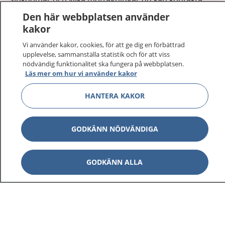
Logga in för att läsa din journal och göra dina
Den här webbplatsen använder
vårdärenden. Ring telefonnummer 1177 för
kakor
sjukvårdsrådgivning dygnet runt.
Vi använder kakor, cookies, för att ge dig en förbättrad
1177 ger dig råd när du vill må bättre.
upplevelse, sammanställa statistik och för att viss
nödvändig funktionalitet ska fungera på webbplatsen.
Läs mer om hur vi använder kakor
HANTERA KAKOR
Visa inn
1177 på flera språk
GODKÄNN NÖDVÄNDIGA
Visa inn
Om 1177
GODKÄNN ALLA
Visa inn
Kontakt
Behandling av personuppgifter