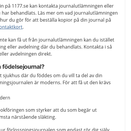
in på 1177.se kan kontakta journalutlämningen eller
 har behandlats. Läs mer om vad journalutlämningen
 hur du gör för att beställa kopior på din journal på
ontaktkort
.
nte kan få ut från journalutlämningen kan du istället
ing eller avdelning där du behandlats. Kontakta i så
ller avdelningen direkt.
in födelsejournal?
et sjukhus där du föddes om du vill ta del av din
sningsjournalen är moderns. För att få ut den krävs
odern
bokföringen som styrker att du som begär ut
msta närstående släkting.
ur förlossningsjournalen som endast rör dig själv