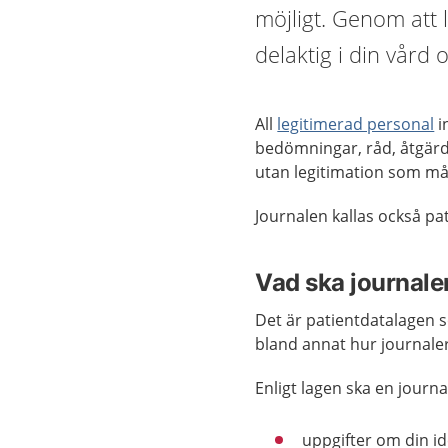
möjligt. Genom att 
delaktig i din vård
All
legitimerad personal
i
bedömningar, råd, åtgärde
utan legitimation som mås
Journalen kallas också pa
Vad ska journale
Det är patientdatalagen s
bland annat hur journaler
Enligt lagen ska en journal
uppgifter om din i