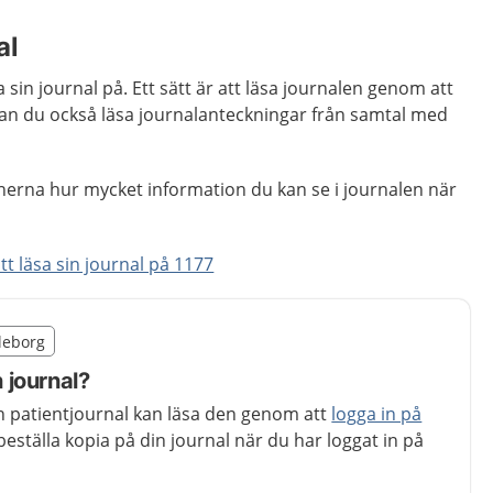
al
sa sin journal på. Ett sätt är att läsa journalen genom att
kan du också läsa journalanteckningar från samtal med
nerna hur mycket information du kan se i journalen när
tt läsa sin journal på 1177
illägget från region Gävleborg
vleborg
egion Gävleborg
n journal?
din patientjournal kan läsa den genom att
logga in på
beställa kopia på din journal när du har loggat in på