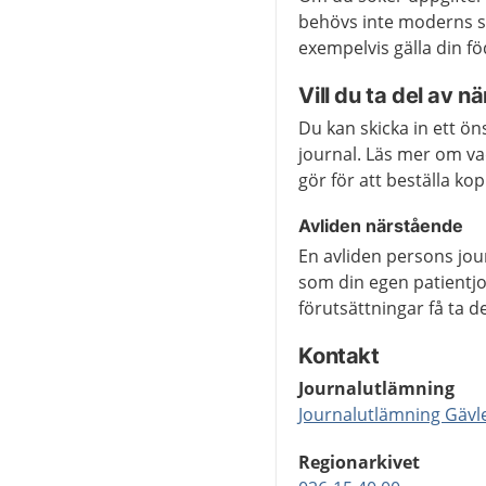
behövs inte moderns sa
exempelvis gälla din föd
Vill du ta del av n
Du kan skicka in ett ön
journal. Läs mer om va
gör för att beställa ko
Avliden närstående
En avliden persons jou
som din egen patientj
förutsättningar få ta d
Kontakt
Journalutlämning
Journalutlämning Gävl
Regionarkivet