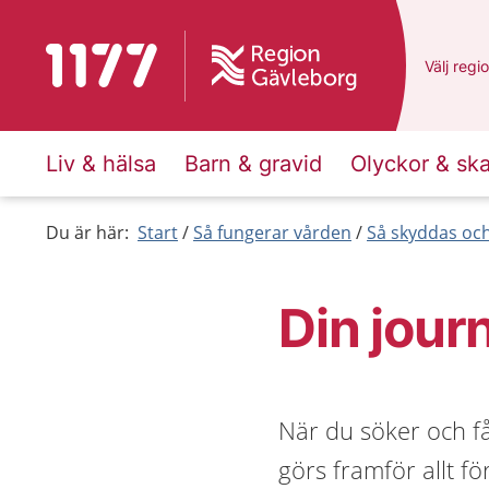
Till startsidan för 1177
Du har v
Välj
en a
regi
Liv & hälsa
Barn & gravid
Olyckor & sk
Du är här:
Start
Så fungerar vården
Så skyddas och
Din jour
När du söker och få
görs framför allt fö