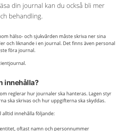
läsa din journal kan du också bli mer
 och behandling.
nom hälso- och sjukvården måste skriva ner sina
r och liknande i en journal. Det finns även personal
te föra journal.
tientjournal.
n innehålla?
om reglerar hur journaler ska hanteras. Lagen styr
na ska skrivas och hur uppgifterna ska skyddas.
 alltid innehålla följande:
dentitet, oftast namn och personnummer