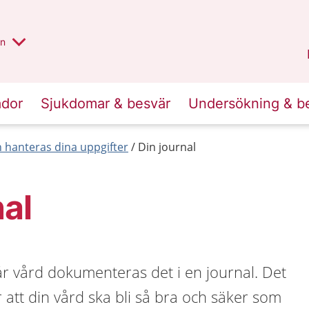
alt region
nnan
on
Gävleborg
.
ador
Sjukdomar & besvär
Undersökning & b
 hanteras dina uppgifter
Din journal
nal
r vård dokumenteras det i en journal. Det
r att din vård ska bli så bra och säker som