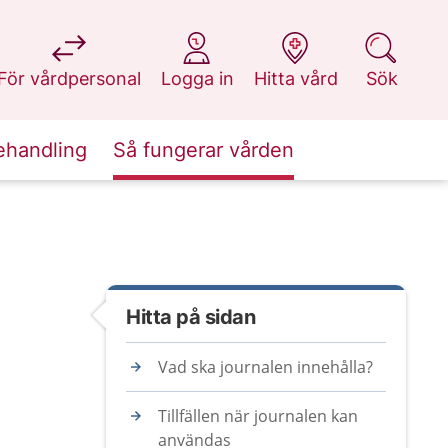
på 1177.se
på 1177.se
på 1177.se
på 1177.se
För vårdpersonal
Logga in
Hitta vård
Sök
ehandling
Så fungerar vården
Hitta på sidan
Vad ska journalen innehålla?
Tillfällen när journalen kan
användas