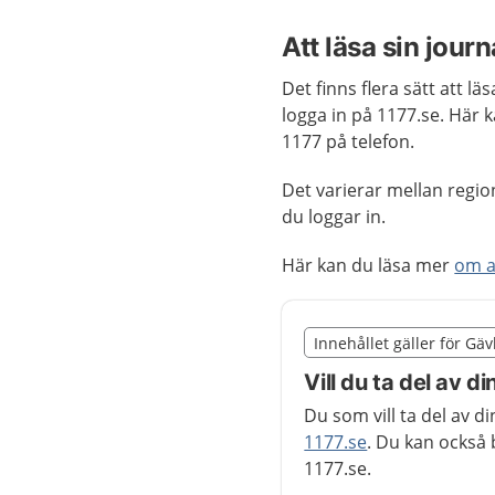
Att läsa sin journ
Det finns flera sätt att lä
logga in på 1177.se. Här 
1177 på telefon.
Det varierar mellan regio
du loggar in.
Här kan du läsa mer
om a
Slut på det regionala t
Innehållet gäller för Gä
Nedan innehåll gäller r
Vill du ta del av di
Du som vill ta del av 
1177.se
. Du kan också 
1177.se.