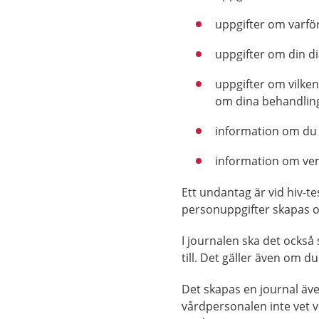
uppgifter om varför
uppgifter om din d
uppgifter om vilken
om dina behandling
information om du ha
information om ve
Ett undantag är vid hiv-t
personuppgifter skapas o
I journalen ska det ocks
till. Det gäller även om d
Det skapas en journal äv
vårdpersonalen inte vet ve