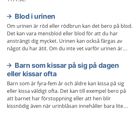
Blod i urinen
Om urinen är röd eller rödbrun kan det bero på blod.
Det kan vara mensblod eller blod för att du har
ansträngt dig mycket. Urinen kan också färgas av
något du har ätit. Om du inte vet varför urinen är
röd, kan du behöva bli undersökt. Ibland upptäcks
blod i urinen när du lämnar ett urinprov.
Barn som kissar på sig på dagen
eller kissar ofta
Barn som är fyra-fem år och äldre kan kissa på sig
eller kissa väldigt ofta. Det kan till exempel bero på
att barnet har förstoppning eller att hen blir
kissnödig även när urinblåsan innehåller bara lite
urin.