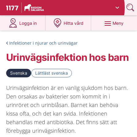
Du har valt region
Dalarna
.
Till startsidan för 1177
på 1177.se
på 1177.se
Meny
Logga in
Hitta vård
Infektioner i njurar och urinvägar
Urinvägsinfektion hos barn
Svenska
Lättläst svenska
Urinvägsinfektion är en vanlig sjukdom hos barn.
Den orsakas av bakterier som kommit in i
urinröret och urinblåsan. Barnet kan behöva
kissa ofta, och det kan svida. Infektionen
behandlas med antibiotika. Det finns sätt att
förebygga urinvägsinfektion.