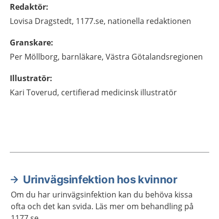
Redaktör
:
Lovisa
Dragstedt,
1177.se, nationella redaktionen
Granskare
:
Per
Möllborg,
barnläkare,
Västra Götalandsregionen
Illustratör
:
Kari
Toverud,
certifierad medicinsk illustratör
Urinvägsinfektion hos kvinnor
Aktuella artiklar
Om du har urinvägsinfektion kan du behöva kissa
ofta och det kan svida. Läs mer om behandling på
1177.se.