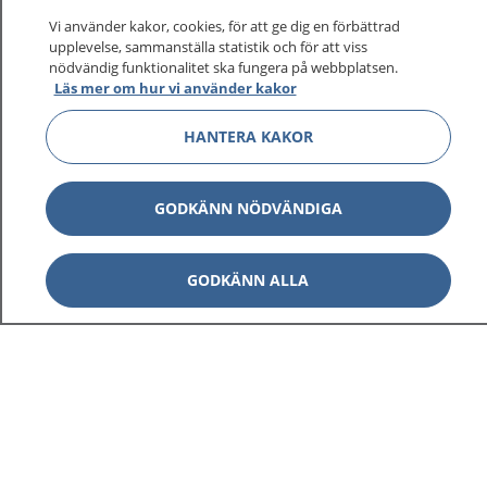
Vi använder kakor, cookies, för att ge dig en förbättrad
upplevelse, sammanställa statistik och för att viss
nödvändig funktionalitet ska fungera på webbplatsen.
Visa inn
Läs mer om hur vi använder kakor
1177 på flera språk
HANTERA KAKOR
Visa inn
Om 1177
Visa inn
GODKÄNN NÖDVÄNDIGA
Kontakt
GODKÄNN ALLA
Behandling av personuppgifter
Hantering av kakor
Inställningar för kakor
1177 – en tjänst från
Inera.