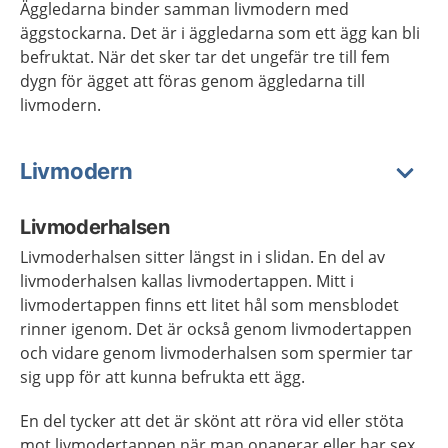
Äggledarna binder samman livmodern med
äggstockarna. Det är i äggledarna som ett ägg kan bli
befruktat. När det sker tar det ungefär tre till fem
dygn för ägget att föras genom äggledarna till
livmodern.
Livmodern
Livmoderhalsen
Livmoderhalsen
sitter längst in i slidan.
En del av
livmoderhalsen kallas livmodertappen
.
Mitt i
livmodertappen finns ett litet hål som mensblodet
rinner igenom. Det är också genom livmodertappen
och vidare genom livmoderhalsen som spermier tar
sig upp för att kunna befrukta ett ägg.
En del tycker att det är skönt att röra vid eller stöta
mot livmodertappen när man onanerar eller har sex