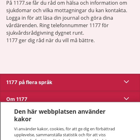
På 1177.se får du råd om hälsa och information om
sjukdomar och vilka mottagningar du kan kontakta.
Logga in för att läsa din journal och göra dina
vårdärenden. Ring telefonnummer 1177 för
sjukvårdsrådgivning dygnet runt.
1177 ger dig råd när du vill må bättre.
Visa inn
1177 på flera språk
Visa inn
Om 1177
Den här webbplatsen använder
Visa inn
Kontakt
kakor
Vi använder kakor, cookies, för att ge dig en förbättrad
upplevelse, sammanställa statistik och för att viss
Behandling av personuppgifter