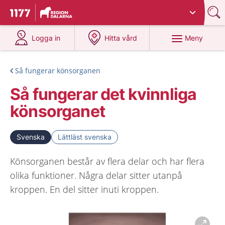
Du har valt region
Dalarna
.
Till startsidan för 1177
på 1177.se
på 1177.se
Meny
Logga in
Hitta vård
Så fungerar könsorganen
Så fungerar det kvinnliga
könsorganet
Svenska
Lättläst svenska
Könsorganen består av flera delar och har flera
olika funktioner. Några delar sitter utanpå
kroppen. En del sitter inuti kroppen.