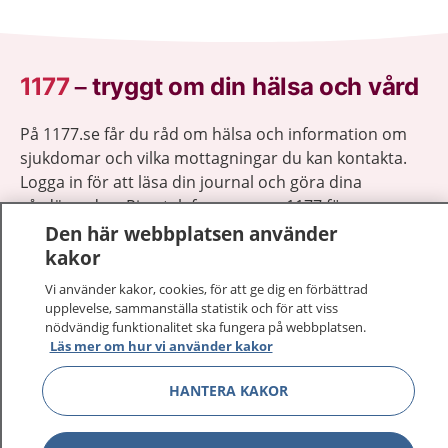
1177
–
tryggt om din hälsa och vård
På 1177.se får du råd om hälsa och information om
sjukdomar och vilka mottagningar du kan kontakta.
Logga in för att läsa din journal och göra dina
vårdärenden. Ring telefonnummer 1177 för
sjukvårdsrådgivning dygnet runt.
Den här webbplatsen använder
1177 ger dig råd när du vill må bättre.
kakor
Vi använder kakor, cookies, för att ge dig en förbättrad
upplevelse, sammanställa statistik och för att viss
nödvändig funktionalitet ska fungera på webbplatsen.
Läs mer om hur vi använder kakor
Visa inn
1177 på flera språk
HANTERA KAKOR
Visa inn
Om 1177