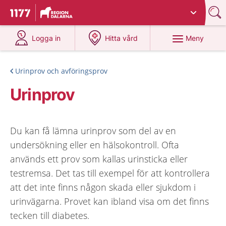
Du har valt region
Dalarna
.
Till startsidan för 1177
på 1177.se
på 1177.se
Meny
Logga in
Hitta vård
Urinprov och avföringsprov
Urinprov
Du kan få lämna urinprov som del av en
undersökning eller en hälsokontroll. Ofta
används ett prov som kallas urinsticka eller
testremsa. Det tas till exempel för att kontrollera
att det inte finns någon skada eller sjukdom i
urinvägarna. Provet kan ibland visa om det finns
tecken till diabetes.