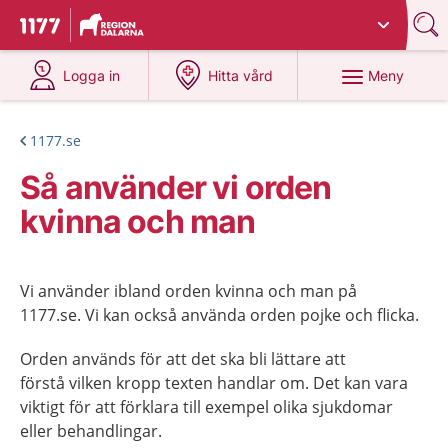
Du har valt region
Dalarna
.
Till startsidan för 1177
på 1177.se
på 1177.se
Meny
Logga in
Hitta vård
1177.se
Så använder vi orden
kvinna och man
Vi använder ibland orden kvinna och man på
1177.se. Vi kan också använda orden pojke och flicka.
Orden används för att det ska bli lättare att
förstå vilken kropp texten handlar om. Det kan vara
viktigt för att förklara till exempel olika sjukdomar
eller behandlingar.