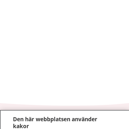
1177
–
tryggt om din hälsa och vård
Den här webbplatsen använder
kakor