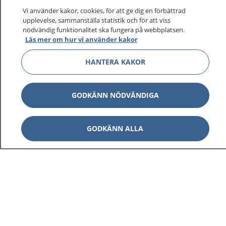
På 1177.se får du råd om hälsa och information om
Vi använder kakor, cookies, för att ge dig en förbättrad
sjukdomar och vilka mottagningar du kan kontakta.
upplevelse, sammanställa statistik och för att viss
Logga in för att läsa din journal och göra dina
nödvändig funktionalitet ska fungera på webbplatsen.
Läs mer om hur vi använder kakor
vårdärenden. Ring telefonnummer 1177 för
sjukvårdsrådgivning dygnet runt.
HANTERA KAKOR
1177 ger dig råd när du vill må bättre.
GODKÄNN NÖDVÄNDIGA
GODKÄNN ALLA
Visa inn
1177 på flera språk
Visa inn
Om 1177
Visa inn
Kontakt
Behandling av personuppgifter