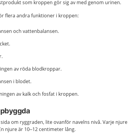
estprodukt som kroppen gör sig av med genom urinen.
ör flera andra funktioner i kroppen:
lansen och vattenbalansen.
cket.
r.
ningen av röda blodkroppar.
nsen i blodet.
ingen av kalk och fosfat i kroppen.
uppbyggda
 sida om ryggraden, lite ovanför navelns nivå. Varje njure
n njure är 10–12 centimeter lång.