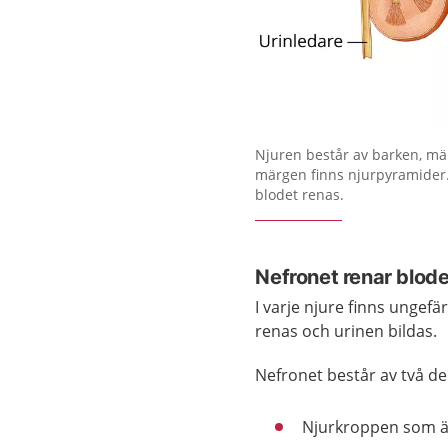
Förstora bilden
Njuren består av barken, mä
märgen finns njurpyramider.
blodet renas.
Nefronet renar blode
I varje njure finns ungefä
renas och urinen bildas.
Nefronet består av två de
Njurkroppen som är 