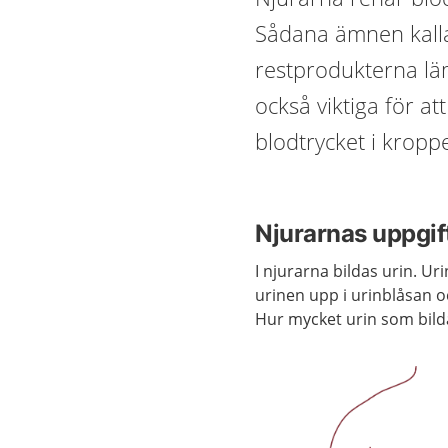
Sådana ämnen kallas
restprodukterna lä
också viktiga för a
blodtrycket i kropp
Njurarnas uppgif
I njurarna bildas urin. U
urinen upp i urinblåsan o
Hur mycket urin som bilda