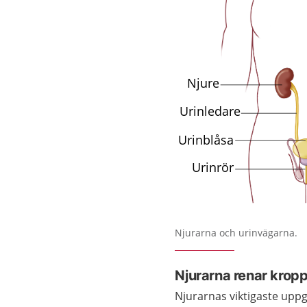
Förstora bilden
Njurarna och urinvägarna.
Njurarna renar krop
Njurarnas viktigaste uppg