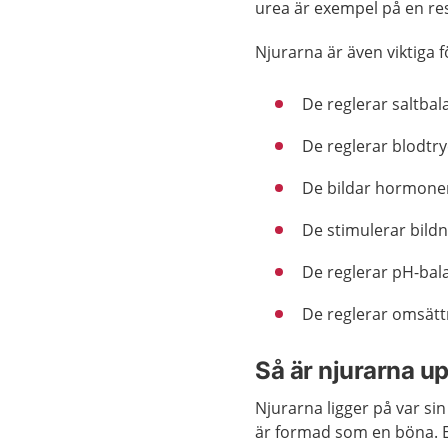
urea är exempel på en r
Njurarna är även viktiga f
De reglerar saltba
De reglerar blodtry
De bildar hormone
De stimulerar bild
De reglerar pH-bala
De reglerar omsättn
Så är njurarna 
Njurarna ligger på var sin
är formad som en böna. E