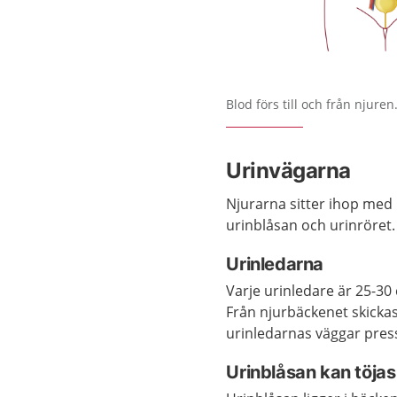
Förstora bilden
Blod förs till och från njuren
Urinvägarna
Njurarna sitter ihop med 
urinblåsan och urinröret.
Urinledarna
Varje urinledare är 25-30
Från njurbäckenet skicka
urinledarnas väggar pres
Urinblåsan kan töjas