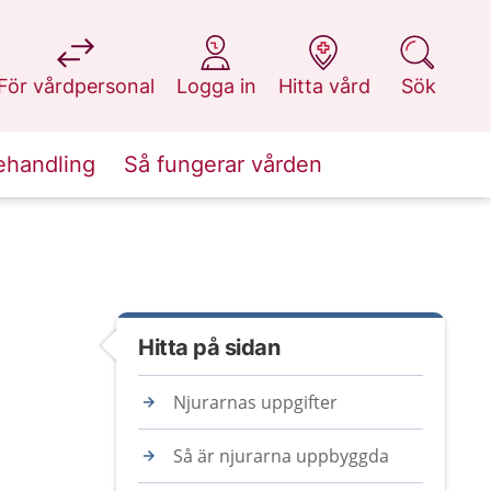
på 1177.se
på 1177.se
på 1177.se
på 1177.se
För vårdpersonal
Logga in
Hitta vård
Sök
ehandling
Så fungerar vården
Hitta på sidan
Njurarnas uppgifter
Så är njurarna uppbyggda