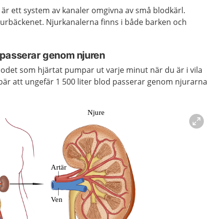
är ett system av kanaler omgivna av små blodkärl.
jurbäckenet. Njurkanalerna finns i både barken och
 passerar genom njuren
lodet som hjärtat pumpar ut varje minut när du är i vila
nebär att ungefär 1 500 liter blod passerar genom njurarna