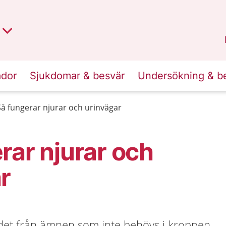
t region
an
Dalarna
.
ador
Sjukdomar & besvär
Undersökning & b
Så fungerar njurar och urinvägar
rar njurar och
r
det från ämnen som inte behövs i kroppen.