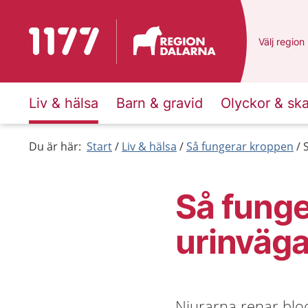
Till startsidan för 1177
Du har val
Välj
en ann
region
Liv & hälsa
Barn & gravid
Olyckor & sk
Du är här:
Start
Liv & hälsa
Så fungerar kroppen
Så funge
urinväga
Njurarna renar blo