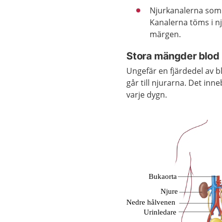
Njurkanalerna som 
Kanalerna töms i n
märgen.
Stora mängder blod
Ungefär en fjärdedel av b
går till njurarna. Det in
varje dygn.