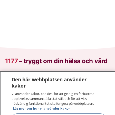
1177
–
tryggt om din hälsa och vård
På 1177.se får du råd om hälsa och information om
Den här webbplatsen använder
sjukdomar och vilka mottagningar du kan kontakta.
kakor
Logga in för att läsa din journal och göra dina
vårdärenden. Ring telefonnummer 1177 för
Vi använder kakor, cookies, för att ge dig en förbättrad
sjukvårdsrådgivning dygnet runt.
upplevelse, sammanställa statistik och för att viss
nödvändig funktionalitet ska fungera på webbplatsen.
1177 ger dig råd när du vill må bättre.
Läs mer om hur vi använder kakor