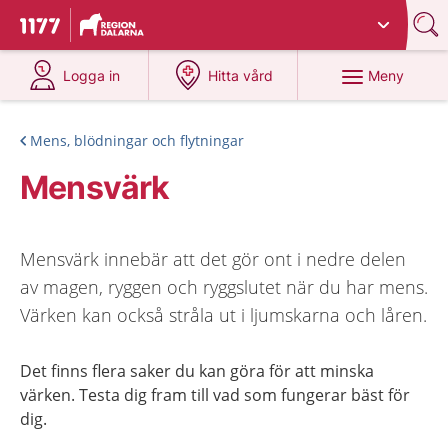
Du har valt region
Dalarna
.
Till startsidan för 1177
på 1177.se
på 1177.se
Meny
Logga in
Hitta vård
Mens, blödningar och flytningar
Mensvärk
Mensvärk innebär att det gör ont i nedre delen
av magen, ryggen och ryggslutet när du har mens.
Värken kan också stråla ut i ljumskarna och låren.
Det finns flera saker du kan göra för att minska
värken. Testa dig fram till vad som fungerar bäst för
dig.