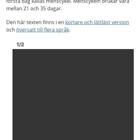
första dag kallas menscykel. Menscykeln brukar vara
mellan 21 och 35 dagar.
Den här texten finns i en
kortare och lättläst version
och
översatt till flera språk
.
Bild
1
Bild
1
1
/
2
Visa föregående bild
Visa n