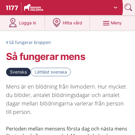
Du har valt region
Dalarna
.
Till startsidan för 1177
på 1177.se
på 1177.se
Meny
Logga in
Hitta vård
Så fungerar kroppen
Så fungerar mens
Svenska
Lättläst svenska
Mens är en blödning från livmodern. Hur mycket
du blöder, antalet blödningsdagar och antalet
dagar mellan blödningarna varierar från person
till person.
Perioden mellan mensens första dag och nästa mens