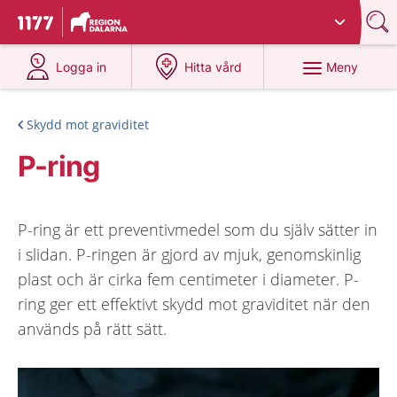
Du har valt region
Dalarna
.
Till startsidan för 1177
på 1177.se
på 1177.se
Meny
Logga in
Hitta vård
Skydd mot graviditet
P-ring
P-ring är ett preventivmedel som du själv sätter in
i slidan. P-ringen är gjord av mjuk, genomskinlig
plast och är cirka fem centimeter i diameter. P-
ring ger ett effektivt skydd mot graviditet när den
används på rätt sätt.