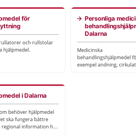
pmedel för
Personliga medic
lyttning
behandlingshjälp
Dalarna
ullatorer och rullstolar
ga hjälpmedel.
Medicinska
behandlingshjälpmedel för
exempel andning, cirkulat
dialys, infusion och sond
för användning av enskild
hemmiljö samt även inom
och omsorg.
pmedel i Dalarna
som behöver hjälpmedel
ivet ska fungera bättre
r regional information hur
delsverksamheten