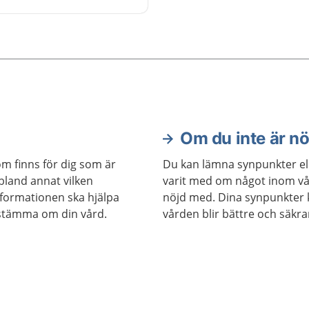
 i Dalarna.
Om du inte är n
om finns för dig som är
Du kan lämna synpunkter el
 bland annat vilken
varit med om något inom vå
nformationen ska hjälpa
nöjd med. Dina synpunkter ka
estämma om din vård.
vården blir bättre och säkra