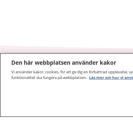
Den här webbplatsen använder kakor
1177
–
tryggt om din hälsa och vård
Vi använder kakor, cookies, för att ge dig en förbättrad upplevelse, s
funktionalitet ska fungera på webbplatsen.
Läs mer om hur vi anv
På 1177.se får du råd om hälsa och information om 
vilka mottagningar du kan kontakta. Logga in för att lä
och göra dina vårdärenden. Ring telefonnummer 1177
sjukvårdsrådgivning dygnet runt.
1177 ger dig råd när du vill må bättre.