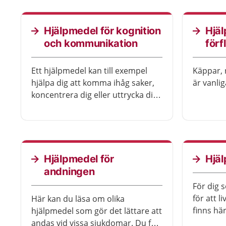
hjälpmedel själv.
Hjälpmedel för kognition
Hjäl
och kommunikation
förf
Ett hjälpmedel kan till exempel
Käppar, r
hjälpa dig att komma ihåg saker,
är vanli
koncentrera dig eller uttrycka dig.
Det finns också särskilda
hjälpmedel för att ringa om du till
exempel har mycket nedsatt
hörsel.
Hjälpmedel för
Hjäl
andningen
För dig 
för att l
Här kan du läsa om olika
finns hä
hjälpmedel som gör det lättare att
hjälpme
andas vid vissa sjukdomar. Du får