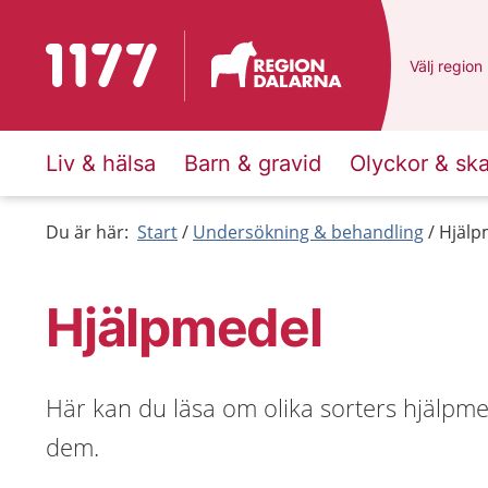
Till startsidan för 1177
Du har val
Välj
en ann
region
Liv & hälsa
Barn & gravid
Olyckor & sk
Du är här:
Start
Undersökning & behandling
Hjälp
Hjälpmedel
Här kan du läsa om olika sorters hjälpmede
dem.