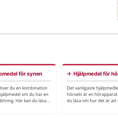
pmedel för synen
Hjälpmedel för hö
över du en kombination
Det vanligaste hjälpmedle
 hjälpmedel om du har en
hörseln är en hörapparat
ttning. Här kan du läsa
du läsa om hur det är at
 sorters hjälpmedel.
hörapparater. Du får ocks
om andra hjälpmedel för 