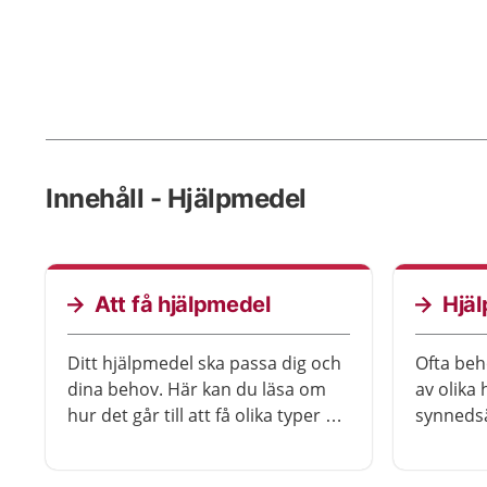
Innehåll - Hjälpmedel
Att få hjälpmedel
Hjäl
Ditt hjälpmedel ska passa dig och
Ofta beh
dina behov. Här kan du läsa om
av olika
hur det går till att få olika typer av
synnedsä
hjälpmedel genom vården. Du kan
om olika
också läsa om hur du köper ett