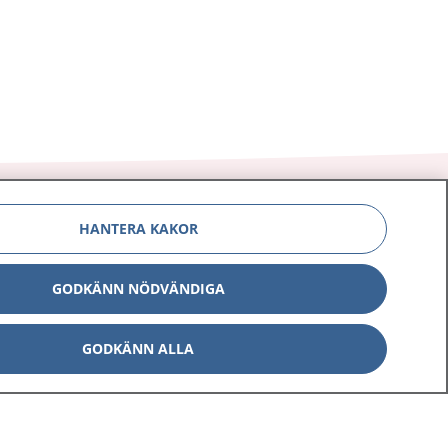
HANTERA KAKOR
Om 1177
Kontakt
GODKÄNN NÖDVÄNDIGA
E-tjänster
Press
GODKÄNN ALLA
Aktuellt
Digital tillgänglighet