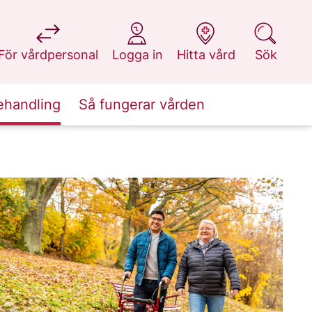
på 1177.se
på 1177.se
på 1177.se
på 1177.se
För vårdpersonal
Logga in
Hitta vård
Sök
ehandling
Så fungerar vården