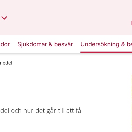
t region
an
Dalarna
.
ador
Sjukdomar & besvär
Undersökning & b
medel
l och hur det går till att få