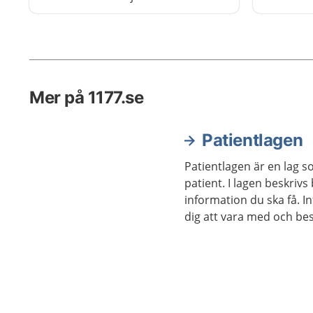
fungerar
också veta hur du gör om du vill
ha ett hjälpmedel.
Mer på 1177.se
Patientlagen
Patientlagen är en lag s
patient. I lagen beskrivs
information du ska få. I
dig att vara med och b