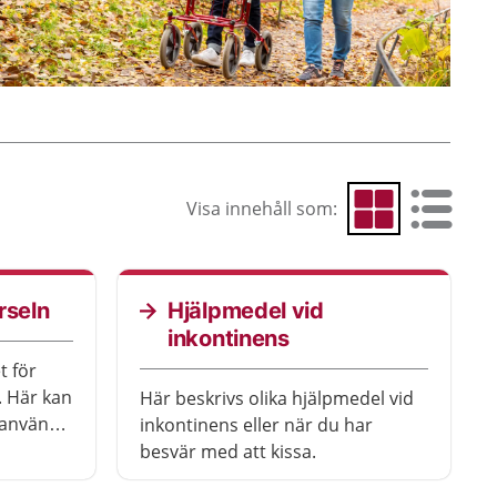
Visa innehåll som:
Visa som rutnät
Visa som 
rseln
Hjälpmedel vid
inkontinens
t för
. Här kan
Här beskrivs olika hjälpmedel vid
t använda
inkontinens eller när du har
å tips
besvär med att kissa.
hörseln.