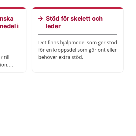
inska
Stöd för skelett och
medel i
leder
Det finns hjälpmedel som ger stöd
för en kroppsdel som gör ont eller
behöver extra stöd.
 till
ion,
näring
 person i
 vård