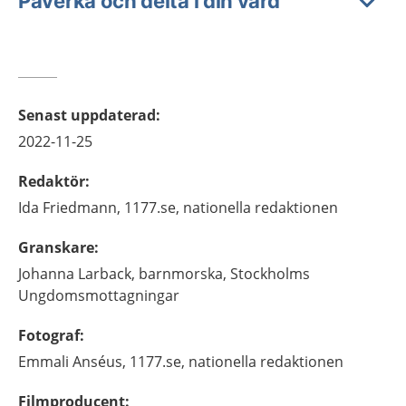
Påverka och delta i din vård
Senast uppdaterad
:
2022-11-25
Redaktör
:
Ida
Friedmann,
1177.se, nationella redaktionen
Granskare
:
Johanna
Larback,
barnmorska,
Stockholms
Ungdomsmottagningar
Fotograf
:
Emmali
Anséus,
1177.se, nationella redaktionen
Filmproducent
: