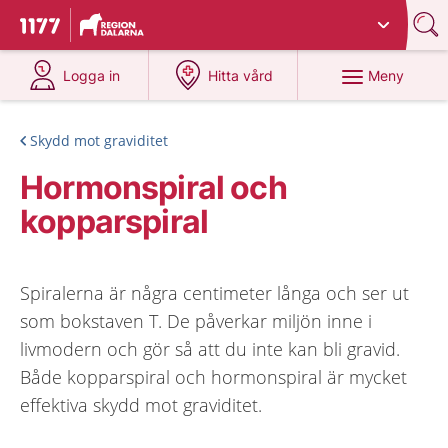
Du har valt region
Dalarna
.
Till startsidan för 1177
på 1177.se
på 1177.se
Meny
Logga in
Hitta vård
Skydd mot graviditet
Hormonspiral och
kopparspiral
Spiralerna är några centimeter långa och ser ut
som bokstaven T. De påverkar miljön inne i
livmodern och gör så att du inte kan bli gravid.
Både kopparspiral och hormonspiral är mycket
effektiva skydd mot graviditet.