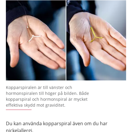
Kopparspiralen är till vänster och
hormonspiralen till höger på bilden. Både
kopparspiral och hormonspiral är mycket
effektiva skydd mot graviditet.
Du kan använda kopparspiral även om du har
nickelallergi.