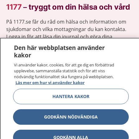
1177
–
tryggt om din hälsa och vård
På 1177.se får du råd om hälsa och information om
sjukdomar och vilka mottagningar du kan kontakta.
Logga in för att läsa din journal och göra dina
vårdärenden. Ring telefonnummer 1177 för
Den här webbplatsen använder
sjukvårdsrådgivning dygnet runt.
kakor
1177 ger dig råd när du vill må bättre.
Vi använder kakor, cookies, för att ge dig en förbättrad
upplevelse, sammanställa statistik och för att viss
nödvändig funktionalitet ska fungera på webbplatsen.
Läs mer om hur vi använder kakor
HANTERA KAKOR
Visa inn
1177 på flera språk
Visa inn
GODKÄNN NÖDVÄNDIGA
Om 1177
Visa inn
Kontakt
GODKÄNN ALLA