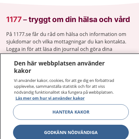
1177
–
tryggt om din hälsa och vård
På 1177.se får du råd om hälsa och information om
sjukdomar och vilka mottagningar du kan kontakta.
Logga in för att läsa din journal och göra dina
vårdärenden. Ring telefonnummer 1177 för
Den här webbplatsen använder
sjukvårdsrådgivning dygnet runt.
kakor
1177 ger dig råd när du vill må bättre.
Vi använder kakor, cookies, för att ge dig en förbättrad
upplevelse, sammanställa statistik och för att viss
nödvändig funktionalitet ska fungera på webbplatsen.
Läs mer om hur vi använder kakor
Visa inn
HANTERA KAKOR
1177 på flera språk
Visa inn
Om 1177
GODKÄNN NÖDVÄNDIGA