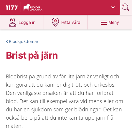
Du har valt region
Dalarna
.
Till startsidan för 1177
på 1177.se
på 1177.se
Meny
Logga in
Hitta vård
Blodsjukdomar
Brist på järn
Blodbrist på grund av för lite järn är vanligt och
kan göra att du känner dig trött och orkeslös.
Den vanligaste orsaken är att du har förlorat
blod. Det kan till exempel vara vid mens eller om
du har en sjukdom som ger blödningar. Det kan
också bero på att du inte kan ta upp järn från
maten.