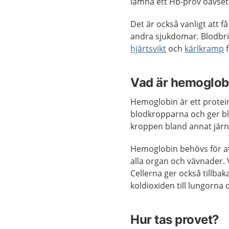
lämna ett Hb-prov oavsett
Det är också vanligt att 
andra sjukdomar. Blodbri
hjärtsvikt
och
kärlkramp
f
Vad är hemoglobi
Hemoglobin är ett protein
blodkropparna och ger bl
kroppen bland annat järn
Hemoglobin behövs för at
alla organ och vävnader. 
Cellerna ger också tillbak
koldioxiden till lungorna
Hur tas provet?