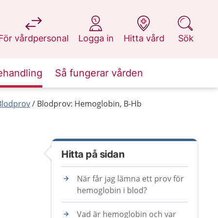
på 1177.se
på 1177.se
på 1177.se
på 1177.se
För vårdpersonal
Logga in
Hitta vård
Sök
ehandling
Så fungerar vården
Blodprov
Blodprov: Hemoglobin, B-Hb
Hitta på sidan
När får jag lämna ett prov för
hemoglobin i blod?
Vad är hemoglobin och var