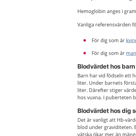
Hemoglobin anges i gram p
Vanliga referensvärden fö
För dig som är
kvin
För dig som är
ma
Blodvärdet hos barn
Barn har vid födseln ett 
liter. Under barnets först
liter. Därefter stiger v
hos vuxna. I puberteten bö
Blodvärdet hos dig 
Det är vanligt att Hb-vär
blod under graviditeten. 
vätska ökar mer än mäng