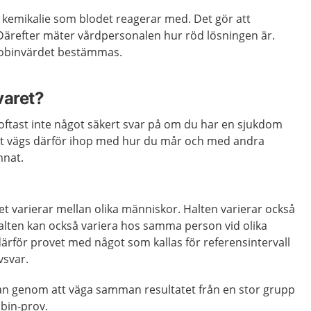
n kemikalie som blodet reagerar med. Det gör att
Därefter mäter vårdpersonalen hur röd lösningen är.
lobinvärdet bestämmas.
varet?
oftast inte något säkert svar på om du har en sjukdom
ovet vägs därför ihop med hur du mår och med andra
mnat.
t varierar mellan olika människor. Halten varierar också
alten kan också variera hos samma person vid olika
 därför provet med något som kallas för referensintervall
vsvar.
man genom att väga samman resultatet från en stor grupp
bin-prov.