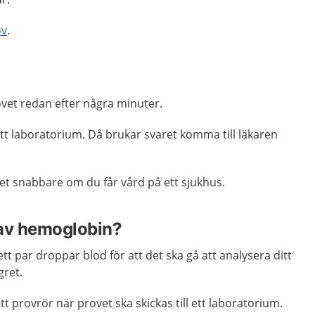
ov
.
ovet redan efter några minuter.
 ett laboratorium. Då brukar svaret komma till läkaren
et snabbare om du får vård på ett sjukhus.
 av hemoglobin?
tt par droppar blod för att det ska gå att analysera ditt
gret.
t provrör när provet ska skickas till ett laboratorium.