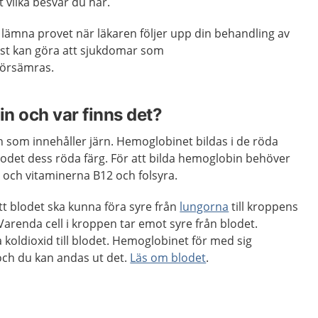
 vilka besvär du har.
få lämna provet när läkaren följer upp din behandling av
st kan göra att sjukdomar som
örsämras.
n och var finns det?
 som innehåller järn. Hemoglobinet bildas i de röda
odet dess röda färg. För att bilda hemoglobin behöver
 och vitaminerna B12 och folsyra.
t blodet ska kunna föra syre från
lungorna
till kroppens
Varenda cell i kroppen tar emot syre från blodet.
a koldioxid till blodet. Hemoglobinet för med sig
 och du kan andas ut det.
Läs om blodet
.