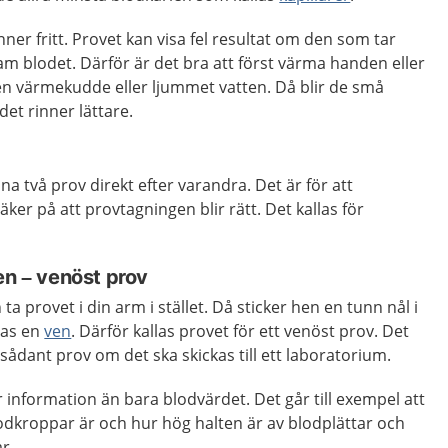
inner fritt. Provet kan visa fel resultat om den som tar
m blodet. Därför är det bra att först värma handen eller
 en värmekudde eller ljummet vatten. Då blir de små
et rinner lättare.
a två prov direkt efter varandra. Det är för att
äker på att provtagningen blir rätt. Det kallas för
en – venöst prov
ta provet i din arm i stället. Då sticker hen en tunn nål i
las en
ven
. Därför kallas provet för ett venöst prov. Det
t sådant prov om det ska skickas till ett laboratorium.
information än bara blodvärdet. Det går till exempel att
odkroppar är och hur hög halten är av blodplättar och
r.