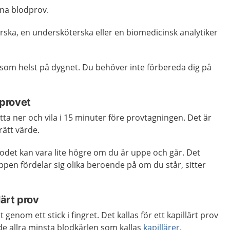
mna blodprov.
rska, en undersköterska eller en biomedicinsk analytiker
som helst på dygnet. Du behöver inte förbereda dig på
 provet
a ner och vila i 15 minuter före provtagningen. Det är
 rätt värde.
odet kan vara lite högre om du är uppe och går. Det
oppen fördelar sig olika beroende på om du står, sitter
llärt prov
genom ett stick i fingret. Det kallas för ett kapillärt prov
de allra minsta blodkärlen som kallas
kapillärer
.