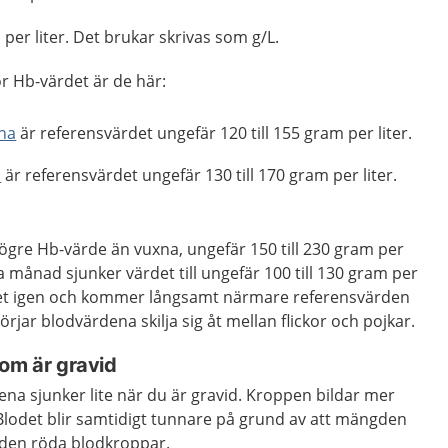
er liter. Det brukar skrivas som g/L.
r Hb-värdet är de här:
na
är referensvärdet ungefär 120 till 155 gram per liter.
n
är referensvärdet ungefär 130 till 170 gram per liter.
högre Hb-värde än vuxna, ungefär 150 till 230 gram per
a månad sjunker värdet till ungefär 100 till 130 gram per
ärdet igen och kommer långsamt närmare referensvärden
rjar blodvärdena skilja sig åt mellan flickor och pojkar.
som är gravid
dena sjunker lite när du är gravid. Kroppen bildar mer
Blodet blir samtidigt tunnare på grund av att mängden
den röda blodkroppar.