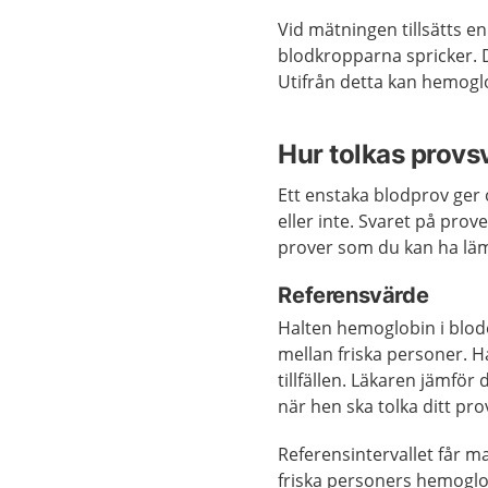
Vid mätningen tillsätts e
blodkropparna spricker. 
Utifrån detta kan hemog
Hur tolkas provs
Ett enstaka blodprov ger 
eller inte. Svaret på pr
prover som du kan ha lä
Referensvärde
Halten hemoglobin i blode
mellan friska personer. H
tillfällen. Läkaren jämför
när hen ska tolka ditt pro
Referensintervallet får 
friska personers hemoglo