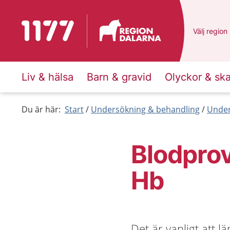
Till startsidan för 1177
Du har val
Välj
en ann
region
Liv & hälsa
Barn & gravid
Olyckor & sk
Du är här:
Start
Undersökning & behandling
Under
Blodprov
Hb
Det är vanligt att 