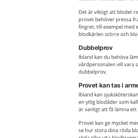
Det är viktigt att blodet r
provet behöver pressa fra
fingret, till exempel med
blodkärlen större och blod
Dubbelprov
Ibland kan du behöva lämn
vårdpersonalen vill vara s
dubbelprov.
Provet kan tas i arm
Ibland kan sjuksköterskan 
en ytlig blodåder som kal
är vanligt att få lämna et
Provet kan ge mycket mer 
se hur stora dina röda bl
röda eller vita blodkroppa