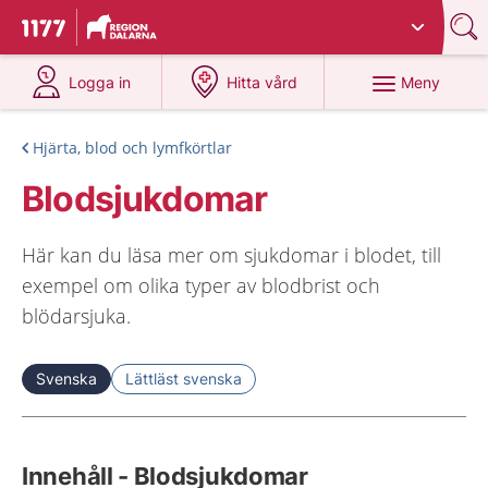
Du har valt region
Dalarna
.
Till startsidan för 1177
på 1177.se
på 1177.se
Meny
Logga in
Hitta vård
Hjärta, blod och lymfkörtlar
Blodsjukdomar
Här kan du läsa mer om sjukdomar i blodet, till
exempel om olika typer av blodbrist och
blödarsjuka.
Svenska
Lättläst svenska
Innehåll - Blodsjukdomar