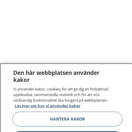
Den här webbplatsen använder
kakor
1177
–
tryggt om din hälsa och vård
Vi använder kakor, cookies, för att ge dig en förbättrad
upplevelse, sammanställa statistik och för att viss
På 1177.se får du råd om hälsa och information om
nödvändig funktionalitet ska fungera på webbplatsen.
sjukdomar och vilka mottagningar du kan kontakta.
Läs mer om hur vi använder kakor
Logga in för att läsa din journal och göra dina
vårdärenden. Ring telefonnummer 1177 för
HANTERA KAKOR
sjukvårdsrådgivning dygnet runt.
1177 ger dig råd när du vill må bättre.