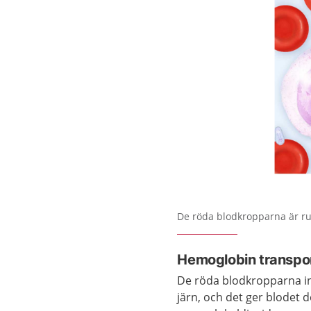
Förstora bilden
De röda blodkropparna är ru
Hemoglobin transpor
De röda blodkropparna in
järn, och det ger blodet