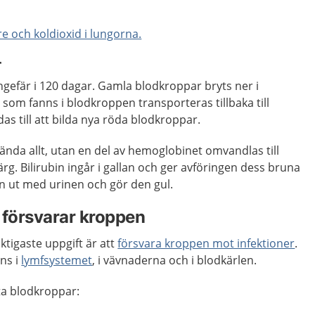
e och koldioxid i lungorna.
r
gefär i 120 dagar. Gamla blodkroppar bryts ner i
 som fanns i blodkroppen transporteras tillbaka till
s till att bilda nya röda blodkroppar.
nda allt, utan en del av hemoglobinet omvandlas till
ärg. Bilirubin ingår i gallan och ger avföringen dess bruna
ven ut med urinen och gör den gul.
 försvarar kroppen
ktigaste uppgift är att
försvara kroppen mot infektioner
.
ns i
lymfsystemet
, i vävnaderna och i blodkärlen.
ita blodkroppar: