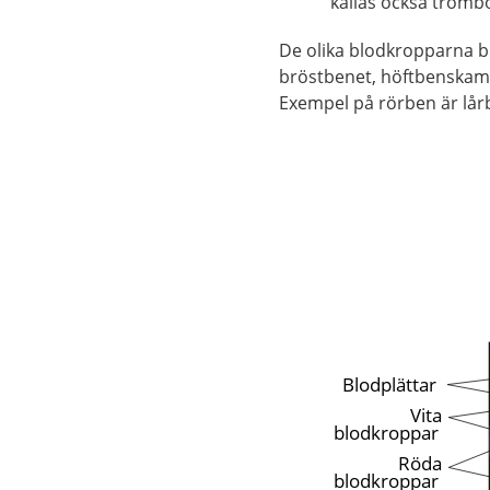
kallas också tromb
De olika blodkropparna b
bröstbenet, höftbenskam
Exempel på rörben är lå