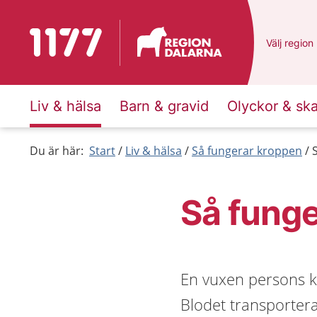
Till startsidan för 1177
Du har val
Välj
en ann
region
Liv & hälsa
Barn & gravid
Olyckor & sk
Du är här:
Start
Liv & hälsa
Så fungerar kroppen
Så funge
En vuxen persons kr
Blodet transporter