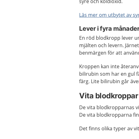
syre och koldioxid.
Läs mer om utbytet av syr
Lever i fyra månade
En röd blodkropp lever un
mjälten och levern. Järnet
benmärgen för att använda
Kroppen kan inte återanvä
bilirubin som har en gul f
färg. Lite bilirubin går ä
Vita blodkroppar
De vita blodkropparnas vi
De vita blodkropparna fin
Det finns olika typer av v