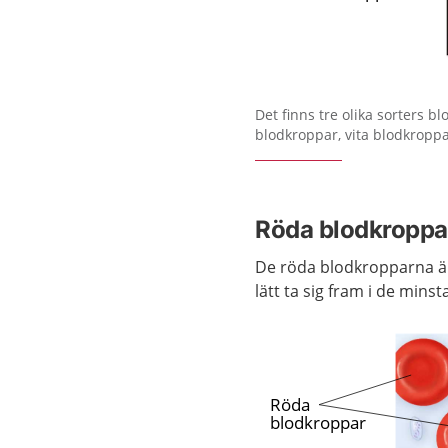
Förstora bilden
Det finns tre olika sorters b
blodkroppar, vita blodkroppa
Röda blodkroppar
De röda blodkropparna är
lätt ta sig fram i de minst