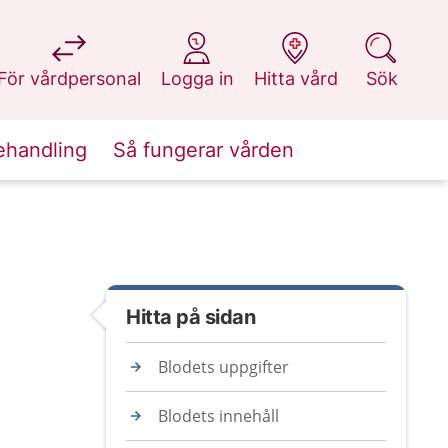
på 1177.se
på 1177.se
på 1177.se
på 1177.se
För vårdpersonal
Logga in
Hitta vård
Sök
ehandling
Så fungerar vården
Hitta på sidan
Blodets uppgifter
Blodets innehåll