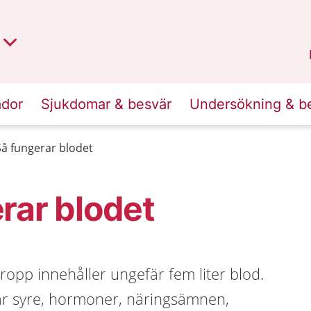
t region
an
Dalarna
.
ador
Sjukdomar & besvär
Undersökning & b
Så fungerar blodet
rar blodet
opp innehåller ungefär fem liter blod.
ar syre, hormoner, näringsämnen,