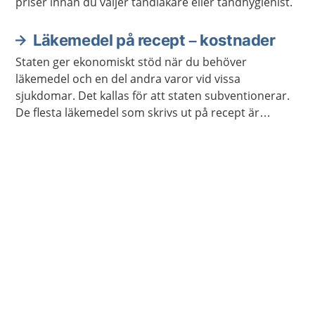
priser innan du väljer tandläkare eller tandhygienist.
Läkemedel på recept – kostnader
Staten ger ekonomiskt stöd när du behöver
läkemedel och en del andra varor vid vissa
sjukdomar. Det kallas för att staten subventionerar.
De flesta läkemedel som skrivs ut på recept är
subventionerade. Detta skydd mot höga kostnader
kallas i dagligt tal för högkostnadsskyddet.