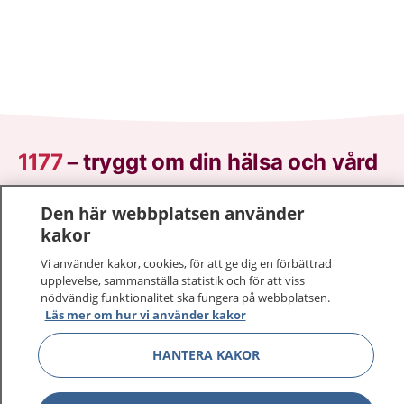
1177
–
tryggt om din hälsa och vård
På 1177.se får du råd om hälsa och information om
Den här webbplatsen använder
sjukdomar och vilka mottagningar du kan kontakta.
kakor
Logga in för att läsa din journal och göra dina
Vi använder kakor, cookies, för att ge dig en förbättrad
vårdärenden. Ring telefonnummer 1177 för
upplevelse, sammanställa statistik och för att viss
sjukvårdsrådgivning dygnet runt.
nödvändig funktionalitet ska fungera på webbplatsen.
1177 ger dig råd när du vill må bättre.
Läs mer om hur vi använder kakor
HANTERA KAKOR