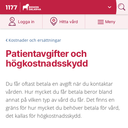
Du har valt region
Dalarna
.
Till startsidan för 1177
på 1177.se
på 1177.se
Meny
Logga in
Hitta vård
Kostnader och ersättningar
Patientavgifter och
högkostnadsskydd
Du får oftast betala en avgift när du kontaktar
vården. Hur mycket du får betala beror bland
annat på vilken typ av vård du får. Det finns en
gräns för hur mycket du behöver betala för vård,
det kallas för högkostnadsskydd.