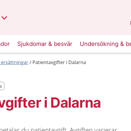
t region
an
Dalarna
.
ador
Sjukdomar & besvär
Undersökning & b
 ersättningar
Patientavgifter i Dalarna
a
a
vgifter i Dalarna
etalar du patientavgift. Avgiften varierar