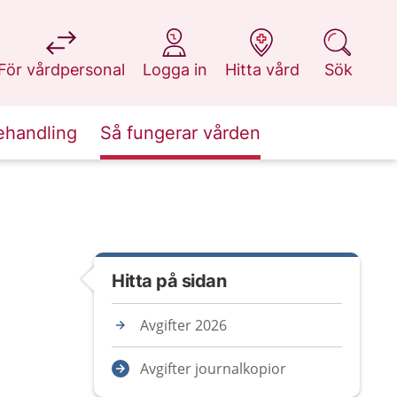
på 1177.se
på 1177.se
på 1177.se
på 1177.se
För vårdpersonal
Logga in
Hitta vård
Sök
ehandling
Så fungerar vården
Hitta på sidan
Avgifter 2026
Avgifter journalkopior