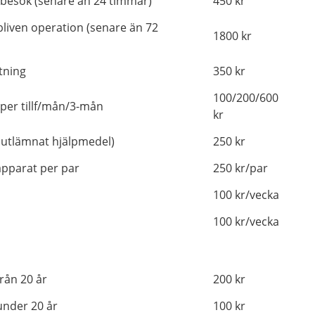
 besök (senare än 24 timmar)
450 kr
bliven operation (senare än 72
1800 kr
tning
350 kr
100/200/600
 per tillf/mån/3-mån
kr
 utlämnat hjälpmedel)
250 kr
apparat per par
250 kr/par
100 kr/vecka
100 kr/vecka
rån 20 år
200 kr
under 20 år
100 kr