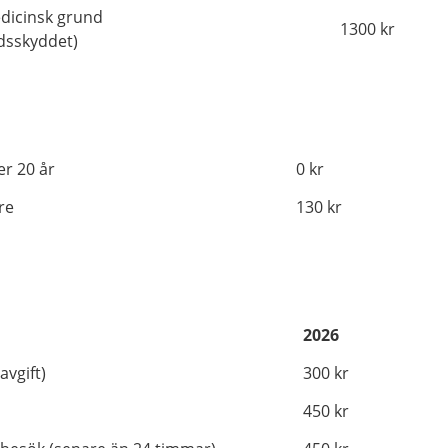
edicinsk grund
1300 kr
adsskyddet)
r 20 år
0 kr
re
130 kr
2026
vgift)
300 kr
450 kr