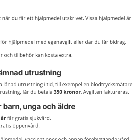
t när du får ett hjälpmedel utskrivet. Vissa hjälpmedel är
för hjälpmedel med egenavgift eller där du får bidrag.
r och tillbehör kan kosta extra.
rlämnad utrustning
a lånad utrustning i tid, till exempel en blodtrycksmätare
rustning, får du betala
350 kronor
. Avgiften faktureras.
ör barn, unga och äldre
 år
får gratis sjukvård.
ratis öppenvård.
hjälpmedel, vaccinationer och annan förebyggande vård –