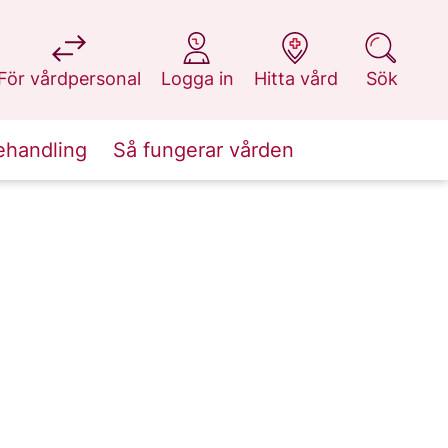
på 1177.se
på 1177.se
på 1177.se
på 1177.se
För vårdpersonal
Logga in
Hitta vård
Sök
ehandling
Så fungerar vården