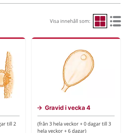
Visa innehåll som:
Visa som rutnät
Visa som 
Gravid i vecka 4
r till 2
(från 3 hela veckor + 0 dagar till 3
hela veckor + 6 dagar)