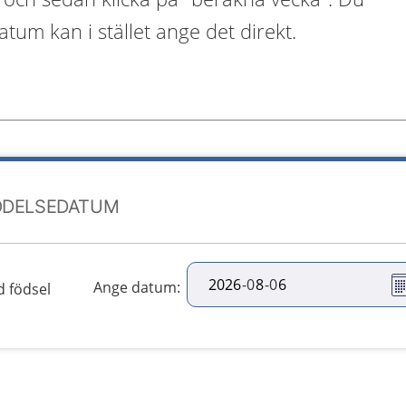
tum kan i stället ange det direkt.
ÖDELSEDATUM
-
0
-
0
Ange datum
:
 födsel