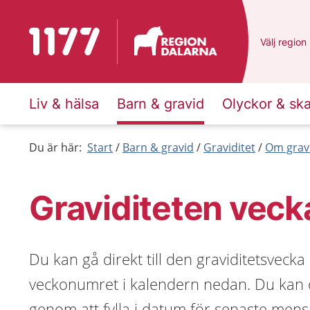
Till startsidan för 1177
Du har val
Välj
en ann
region
Liv & hälsa
Barn & gravid
Olyckor & sk
Du är här:
Start
Barn & gravid
Graviditet
Om grav
Graviditeten veck
Du kan gå direkt till den graviditetsvecka
veckonumret i kalendern nedan. Du kan o
genom att fylla i datum för senaste mens