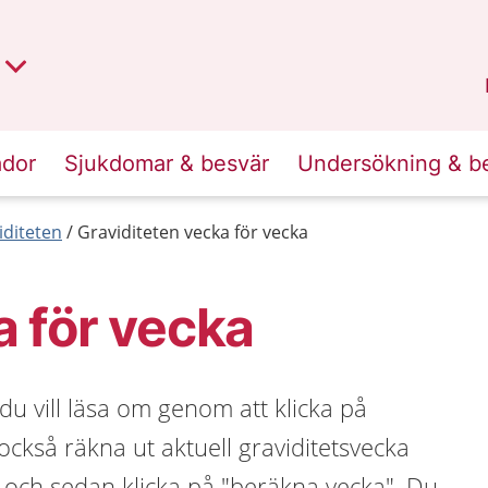
t region
an
Dalarna
.
ador
Sjukdomar & besvär
Undersökning & b
iditeten
Graviditeten vecka för vecka
a för vecka
 du vill läsa om genom att klicka på
ckså räkna ut aktuell graviditetsvecka
 och sedan klicka på "beräkna vecka". Du