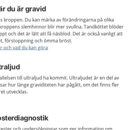
är du är gravid
as kroppen. Du kan märka av förändringarna på olika
 kroppens slemhinnor blir mer svullna. Tandköttet blöder
pt och det är lätt att få näsblod. ​Det är också vanligt att
et, förstoppning och ömma bröst.
r och vad du kan göra
traljud
llelsen till ultraljud ha kommit. Ultraljudet är en del av
sar hur länge graviditeten har pågått, om det finns fler
ret utvecklas.
osterdiagnostik
a tester och undersökningar som ger information om