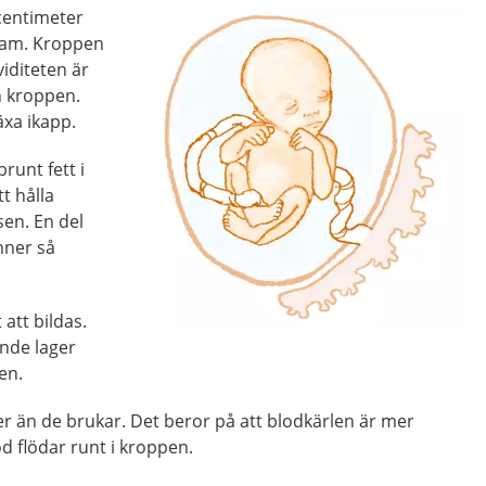
 centimeter
ram. Kroppen
viditeten är
n kroppen.
äxa ikapp.
brunt fett i
tt hålla
sen. En del
nner så
 att bildas.
ande lager
en.
r än de brukar. Det beror på att blodkärlen är mer
d flödar runt i kroppen.