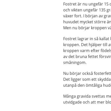
Fostret är nu ungefär 15
och vikten ungefär 135 g
växer fort. I början av gra
huvudet mycket större ä
Men nu börjar kroppen v
Fostret lagrar in så kallat 
kroppen. Det hjälper till a
kroppen varm efter födel
av det bruna fettet försvi
småningom.
Nu börjar också fosterfett
Det ligger som ett skydd
utanpå den ömtåliga hud
Många gravida svettas me
utvidgade och att mer blo