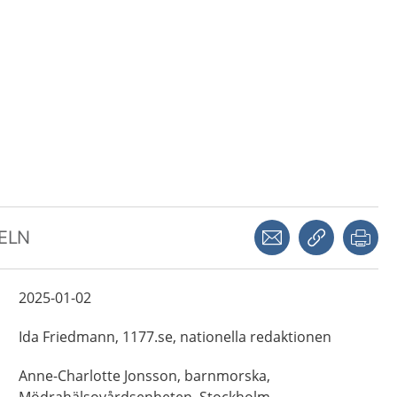
Dela via mejl
Kopiera län
Skr
KELN
2025-01-02
Ida
Friedmann,
1177.se, nationella redaktionen
Anne-Charlotte
Jonsson,
barnmorska,