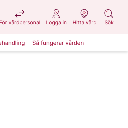
på 1177.se
på 1177.se
på 1177.se
på 1177.se
För vårdpersonal
Logga in
Hitta vård
Sök
ehandling
Så fungerar vården