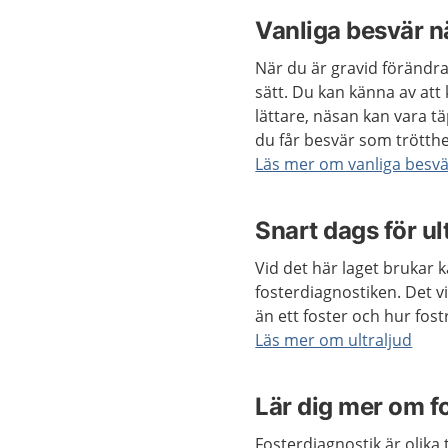
Vanliga besvär n
När du är gravid förändr
sätt. Du kan känna av att
lättare, näsan kan vara täp
du får besvär som trötth
Läs mer om vanliga besvä
Snart dags för ul
Vid det här laget brukar ka
fosterdiagnostiken. Det vi
än ett foster och hur fost
Läs mer om ultraljud
Lär dig mer om f
Fosterdiagnostik är olik