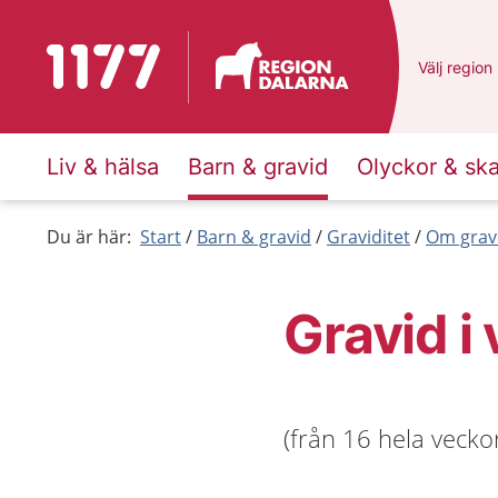
Till startsidan för 1177
Du har val
Välj
en ann
region
Liv & hälsa
Barn & gravid
Olyckor & sk
Du är här:
Start
Barn & gravid
Graviditet
Om grav
Gravid i
(från 16 hela veckor