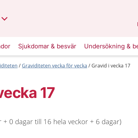
t region
an
Dalarna
.
ador
Sjukdomar & besvär
Undersökning & b
iditeten
Graviditeten vecka för vecka
Gravid i vecka 17
 vecka 17
 + 0 dagar till 16 hela veckor + 6 dagar)