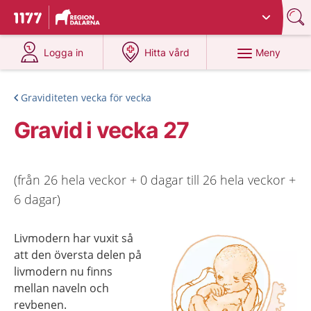
Du har valt region
Dalarna
.
Till startsidan för 1177
på 1177.se
på 1177.se
Meny
Logga in
Hitta vård
Graviditeten vecka för vecka
Gravid i vecka 27
(från 26 hela veckor + 0 dagar till 26 hela veckor +
6 dagar)
Livmodern har vuxit så
att den översta delen på
livmodern nu finns
mellan naveln och
revbenen.