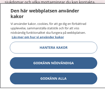
sjukdomar och vilka mottagningar du kan kontakta.
Logga in för att läsa din journal och göra dina
Den här webbplatsen använder
vårdärenden. Ring telefonnummer 1177 för
kakor
sjukvårdsrådgivning dygnet runt.
Vi använder kakor, cookies, för att ge dig en förbättrad
1177 ger dig råd när du vill må bättre.
upplevelse, sammanställa statistik och för att viss
nödvändig funktionalitet ska fungera på webbplatsen.
Läs mer om hur vi använder kakor
HANTERA KAKOR
Visa inn
1177 på flera språk
GODKÄNN NÖDVÄNDIGA
Visa inn
Om 1177
GODKÄNN ALLA
Visa inn
Kontakt
Behandling av personuppgifter