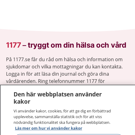
1177
–
tryggt om din hälsa och vård
På 1177.se får du råd om hälsa och information om
sjukdomar och vilka mottagningar du kan kontakta.
Logga in för att läsa din journal och göra dina
vårdärenden. Ring telefonnummer 1177 för
sjukvårdsrådgivning dygnet runt.
Den här webbplatsen använder
1177 ger dig råd när du vill må bättre.
kakor
Vi använder kakor, cookies, för att ge dig en förbättrad
upplevelse, sammanställa statistik och för att viss
nödvändig funktionalitet ska fungera på webbplatsen.
Läs mer om hur vi använder kakor
Visa inn