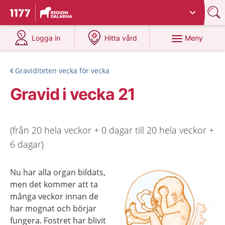
Du har valt region
Dalarna
.
Till startsidan för 1177
på 1177.se
på 1177.se
Meny
Logga in
Hitta vård
Graviditeten vecka för vecka
Gravid i vecka 21
(från 20 hela veckor + 0 dagar till 20 hela veckor +
6 dagar)
Nu har alla organ bildats,
men det kommer att ta
många veckor innan de
har mognat och börjar
fungera. Fostret har blivit