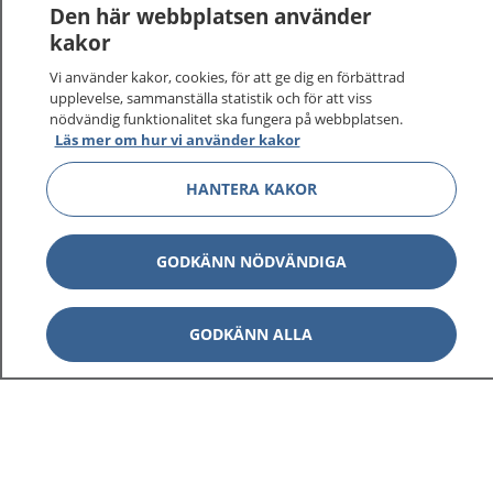
Logga in för att läsa din journal och göra dina
Den här webbplatsen använder
vårdärenden. Ring telefonnummer 1177 för
kakor
sjukvårdsrådgivning dygnet runt.
Vi använder kakor, cookies, för att ge dig en förbättrad
1177 ger dig råd när du vill må bättre.
upplevelse, sammanställa statistik och för att viss
nödvändig funktionalitet ska fungera på webbplatsen.
Läs mer om hur vi använder kakor
HANTERA KAKOR
Visa inn
1177 på flera språk
GODKÄNN NÖDVÄNDIGA
Visa inn
Om 1177
GODKÄNN ALLA
Visa inn
Kontakt
Behandling av personuppgifter