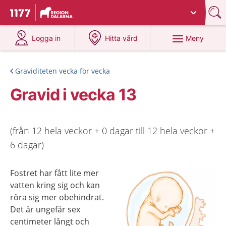
Du har valt region
Dalarna
.
Till startsidan för 1177
på 1177.se
på 1177.se
Meny
Logga in
Hitta vård
Graviditeten vecka för vecka
Gravid i vecka 13
(från 12 hela veckor + 0 dagar till 12 hela veckor +
6 dagar)
Fostret har fått lite mer
vatten kring sig och kan
röra sig mer obehindrat.
Det är ungefär sex
centimeter långt och