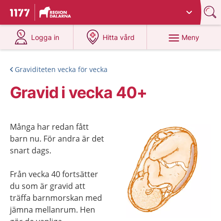
Du har valt region
Dalarna
.
Till startsidan för 1177
på 1177.se
på 1177.se
Meny
Logga in
Hitta vård
Graviditeten vecka för vecka
Gravid i vecka 40+
Många har redan fått
barn nu. För andra är det
snart dags.
Från vecka 40 fortsätter
du som är gravid att
träffa barnmorskan med
jämna mellanrum. Hen