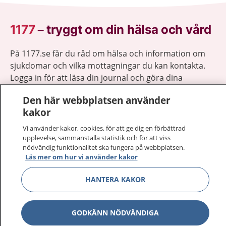
1177
–
tryggt om din hälsa och vård
På 1177.se får du råd om hälsa och information om
sjukdomar och vilka mottagningar du kan kontakta.
Logga in för att läsa din journal och göra dina
vårdärenden. Ring telefonnummer 1177 för
Den här webbplatsen använder
sjukvårdsrådgivning dygnet runt.
kakor
1177 ger dig råd när du vill må bättre.
Vi använder kakor, cookies, för att ge dig en förbättrad
upplevelse, sammanställa statistik och för att viss
nödvändig funktionalitet ska fungera på webbplatsen.
Läs mer om hur vi använder kakor
Visa inn
HANTERA KAKOR
1177 på flera språk
Visa inn
Om 1177
GODKÄNN NÖDVÄNDIGA