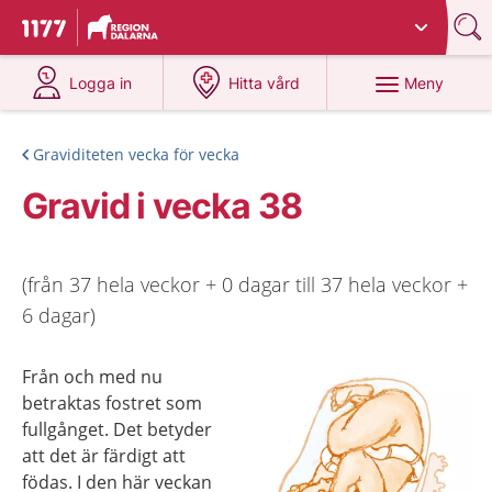
Du har valt region
Dalarna
.
Till startsidan för 1177
på 1177.se
på 1177.se
Meny
Logga in
Hitta vård
Graviditeten vecka för vecka
Gravid i vecka 38
(från 37 hela veckor + 0 dagar till 37 hela veckor +
6 dagar)
Från och med nu
betraktas fostret som
fullgånget. Det betyder
att det är färdigt att
födas. I den här veckan