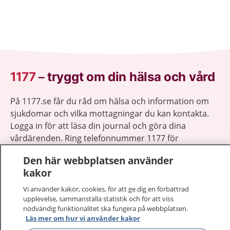
1177
–
tryggt om din hälsa och vård
På 1177.se får du råd om hälsa och information om
sjukdomar och vilka mottagningar du kan kontakta.
Logga in för att läsa din journal och göra dina
vårdärenden. Ring telefonnummer 1177 för
sjukvårdsrådgivning dygnet runt.
Den här webbplatsen använder
1177 ger dig råd när du vill må bättre.
kakor
Vi använder kakor, cookies, för att ge dig en förbättrad
upplevelse, sammanställa statistik och för att viss
nödvändig funktionalitet ska fungera på webbplatsen.
Läs mer om hur vi använder kakor
Visa inn