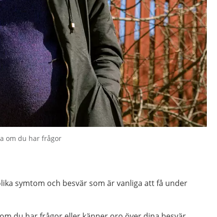
a om du har frågor
lika symtom och besvär som är vanliga att få under
m du har frågor eller känner oro över dina besvär.