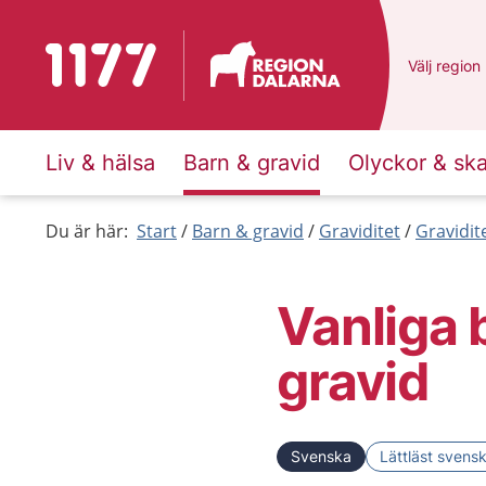
Till startsidan för 1177
Du har val
Välj
en ann
region
Liv & hälsa
Barn & gravid
Olyckor & sk
Du är här:
Start
Barn & gravid
Graviditet
Gravidit
Vanliga 
gravid
Svenska
Lättläst svens