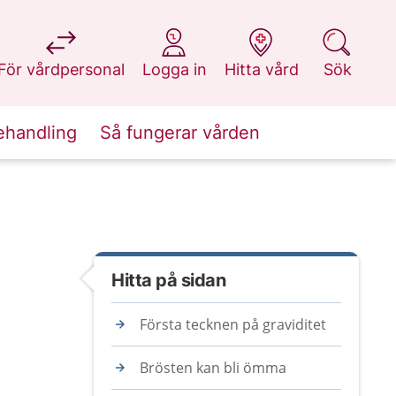
på 1177.se
på 1177.se
på 1177.se
på 1177.se
För vårdpersonal
Logga in
Hitta vård
Sök
ehandling
Så fungerar vården
Hitta på sidan
Första tecknen på graviditet
Brösten kan bli ömma