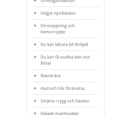
Urinvägsinfektion
Vidgat njurbäcken
Förstoppning och
hemorrojder
Du kan lättare bli förkyld
Du kan få svullna ben och
fötter
Åderbråck
Hud och hår förändras
Smärta i rygg och bäcken
Delade magmuskler