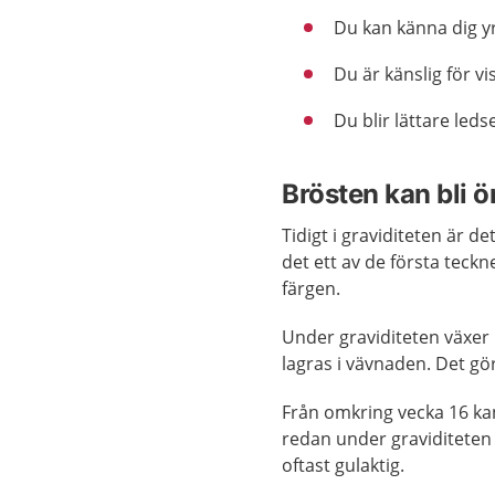
Du kan känna dig yr
Du är känslig för vi
Du blir lättare leds
Brösten kan bli
Tidigt i graviditeten är 
det ett av de första teckn
färgen.
Under graviditeten växer
lagras i vävnaden. Det g
Från omkring vecka 16 kan
redan under graviditeten
oftast gulaktig.