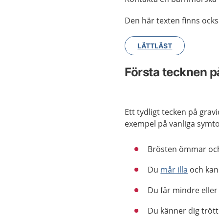
Den här texten finns också
LÄTTLÄST
Första tecknen på
Ett tydligt tecken på grav
exempel på vanliga symt
Brösten ömmar oc
Du
mår illa
och kans
Du får mindre eller
Du känner dig trött