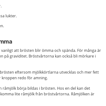
.
ssa lukter.
en.
 ömma
det vanligt att brösten blir ömma och spända. För många är
en på graviditet. Bröstvårtorna kan också bli mörkare i
 brösten eftersom mjölkkörtlarna utvecklas och mer fett
ör kroppen redo för amning.
 råmjölk börja bildas i brösten. Hos en del kan det
 komma lite råmjölk från bröstvårtorna. Råmjölken är