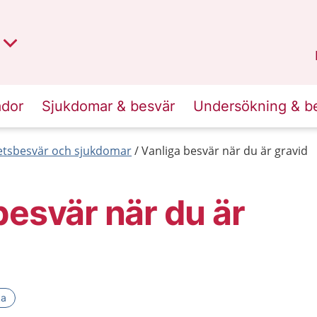
t region
an
Dalarna
.
ador
Sjukdomar & besvär
Undersökning & b
etsbesvär och sjukdomar
Vanliga besvär när du är gravid
besvär när du är
ka