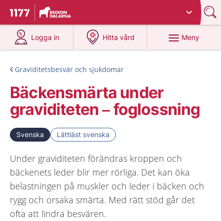
Du har valt region
Dalarna
.
Till startsidan för 1177
på 1177.se
på 1177.se
Meny
Logga in
Hitta vård
Graviditetsbesvär och sjukdomar
Bäckensmärta under
graviditeten – foglossning
Svenska
Lättläst svenska
Under graviditeten förändras kroppen och
bäckenets leder blir mer rörliga. Det kan öka
belastningen på muskler och leder i bäcken och
rygg och orsaka smärta. Med rätt stöd går det
ofta att lindra besvären.