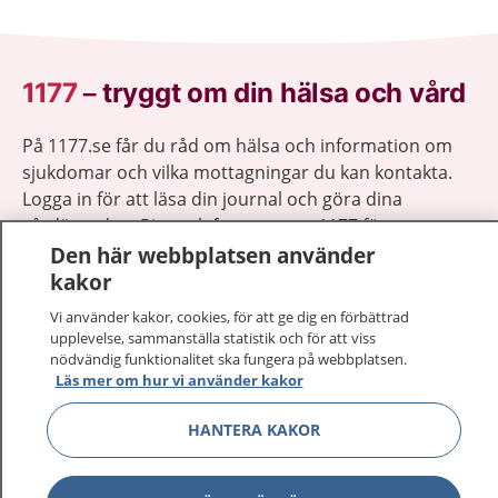
1177
–
tryggt om din hälsa och vård
På 1177.se får du råd om hälsa och information om
sjukdomar och vilka mottagningar du kan kontakta.
Logga in för att läsa din journal och göra dina
vårdärenden. Ring telefonnummer 1177 för
sjukvårdsrådgivning dygnet runt.
Den här webbplatsen använder
1177 ger dig råd när du vill må bättre.
kakor
Vi använder kakor, cookies, för att ge dig en förbättrad
upplevelse, sammanställa statistik och för att viss
nödvändig funktionalitet ska fungera på webbplatsen.
Läs mer om hur vi använder kakor
Visa inn
1177 på flera språk
HANTERA KAKOR
Visa inn
Om 1177