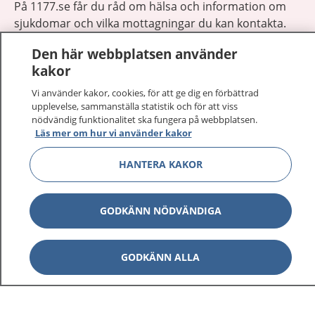
På 1177.se får du råd om hälsa och information om
sjukdomar och vilka mottagningar du kan kontakta.
Logga in för att läsa din journal och göra dina
Den här webbplatsen använder
vårdärenden. Ring telefonnummer 1177 för
kakor
sjukvårdsrådgivning dygnet runt.
1177 ger dig råd när du vill må bättre.
Vi använder kakor, cookies, för att ge dig en förbättrad
upplevelse, sammanställa statistik och för att viss
nödvändig funktionalitet ska fungera på webbplatsen.
Läs mer om hur vi använder kakor
HANTERA KAKOR
Visa inn
1177 på flera språk
GODKÄNN NÖDVÄNDIGA
Visa inn
Om 1177
Visa inn
GODKÄNN ALLA
Kontakt
Behandling av personuppgifter