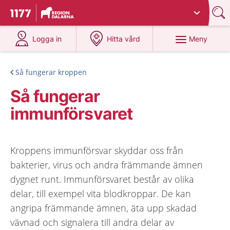
Du har valt region
Dalarna
.
Till startsidan för 1177
på 1177.se
på 1177.se
Meny
Logga in
Hitta vård
Så fungerar kroppen
Så fungerar
immunförsvaret
Kroppens immunförsvar skyddar oss från
bakterier, virus och andra främmande ämnen
dygnet runt. Immunförsvaret består av olika
delar, till exempel vita blodkroppar. De kan
angripa främmande ämnen, äta upp skadad
vävnad och signalera till andra delar av