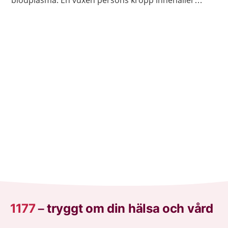
blodplasma. En vuxen persons kropp innehåller
ungefär fem liter blod.
1177
–
tryggt om din hälsa och vård