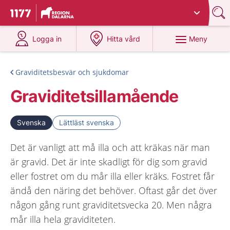
Du har valt region
Dalarna
.
Till startsidan för 1177
på 1177.se
på 1177.se
Meny
Logga in
Hitta vård
Graviditetsbesvär och sjukdomar
Graviditetsillamående
Svenska
Lättläst svenska
Det är vanligt att må illa och att kräkas när man
är gravid. Det är inte skadligt för dig som gravid
eller fostret om du mår illa eller kräks. Fostret får
ändå den näring det behöver. Oftast går det över
någon gång runt graviditetsvecka 20. Men några
mår illa hela graviditeten.