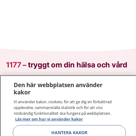
1177
–
tryggt om din hälsa och vård
På 1177.se får du råd om hälsa och information om
Den här webbplatsen använder
sjukdomar och vilka mottagningar du kan kontakta.
kakor
Logga in för att läsa din journal och göra dina
vårdärenden. Ring telefonnummer 1177 för
Vi använder kakor, cookies, för att ge dig en förbättrad
upplevelse, sammanställa statistik och för att viss
sjukvårdsrådgivning dygnet runt.
nödvändig funktionalitet ska fungera på webbplatsen.
1177 ger dig råd när du vill må bättre.
Läs mer om hur vi använder kakor
HANTERA KAKOR