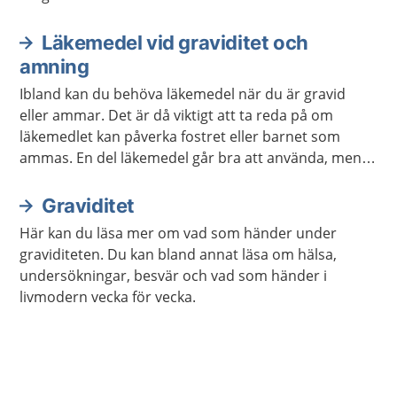
Läkemedel vid graviditet och
amning
Ibland kan du behöva läkemedel när du är gravid
eller ammar. Det är då viktigt att ta reda på om
läkemedlet kan påverka fostret eller barnet som
ammas. En del läkemedel går bra att använda, men
inte alla. Detsamma gäller receptfria läkemedel,
naturläkemedel och växtbaserade läkemedel.
Graviditet
Här kan du läsa mer om vad som händer under
graviditeten. Du kan bland annat läsa om hälsa,
undersökningar, besvär och vad som händer i
livmodern vecka för vecka.