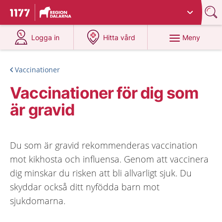
Du har valt region
Dalarna
.
Till startsidan för 1177
på 1177.se
på 1177.se
Meny
Logga in
Hitta vård
Vaccinationer
Vaccinationer för dig som
är gravid
Du som är gravid rekommenderas vaccination
mot kikhosta och influensa. Genom att vaccinera
dig minskar du risken att bli allvarligt sjuk. Du
skyddar också ditt nyfödda barn mot
sjukdomarna.