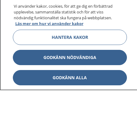
Vi använder kakor, cookies, för att ge dig en förbättrad
upplevelse, sammanställa statistik och för att viss
nödvändig funktionalitet ska fungera på webbplatsen.
Visa inn
Läs mer om hur vi använder kakor
1177 på flera språk
HANTERA KAKOR
Visa inn
Om 1177
Visa inn
GODKÄNN NÖDVÄNDIGA
Kontakt
GODKÄNN ALLA
Behandling av personuppgifter
Hantering av kakor
Inställningar för kakor
1177 – en tjänst från
Inera.