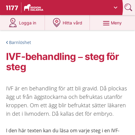
Du har valt region
Dalarna
.
Till startsidan för 1177
på 1177.se
på 1177.se
Meny
Logga in
Hitta vård
Barnlöshet
IVF-behandling – steg för
steg
IVF är en behandling för att bli gravid. Då plockas
ägg ut från äggstockarna och befruktas utanför
kroppen. Om ett ägg blir befruktat sätter läkaren
in det i livmodern. Då kallas det för embryo.
I den här texten kan du läsa om varje steg i en IVF-