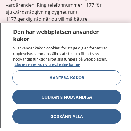
vårdärenden. Ring telefonnummer 1177 för
sjukvårdsrådgivning dygnet runt.
1177 ger dig råd när du vill må bättre.
Den här webbplatsen använder
kakor
Vi använder kakor, cookies, för att ge dig en förbättrad
upplevelse, sammanställa statistik och för att viss
Visa inn
1177 på flera språk
nödvändig funktionalitet ska fungera på webbplatsen.
Läs mer om hur vi använder kakor
Visa inn
Om 1177
HANTERA KAKOR
Visa inn
Kontakt
GODKÄNN NÖDVÄNDIGA
Behandling av personuppgifter
GODKÄNN ALLA
Hantering av kakor