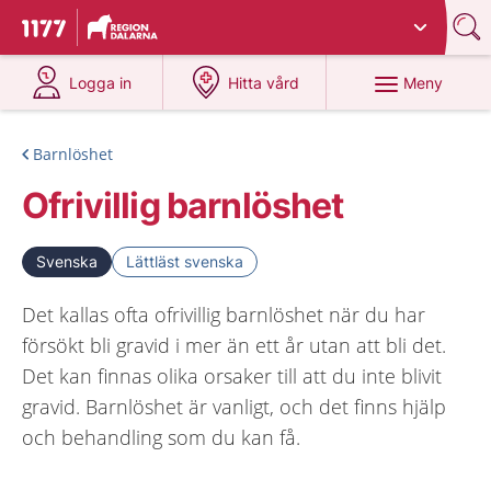
Du har valt region
Dalarna
.
Till startsidan för 1177
på 1177.se
på 1177.se
Meny
Logga in
Hitta vård
Barnlöshet
Ofrivillig barnlöshet
Svenska
Lättläst svenska
Det kallas ofta ofrivillig barnlöshet när du har
försökt bli gravid i mer än ett år utan att bli det.
Det kan finnas olika orsaker till att du inte blivit
gravid. Barnlöshet är vanligt, och det finns hjälp
och behandling som du kan få.