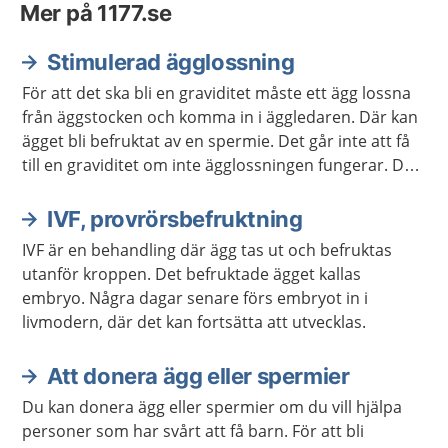
Mer på 1177.se
Stimulerad ägglossning
För att det ska bli en graviditet måste ett ägg lossna
från äggstocken och komma in i äggledaren. Där kan
ägget bli befruktat av en spermie. Det går inte att få
till en graviditet om inte ägglossningen fungerar. Då
kan du få behandling som stimulerar äggen att
mogna och lossna.
IVF, provrörsbefruktning
IVF är en behandling där ägg tas ut och befruktas
utanför kroppen. Det befruktade ägget kallas
embryo. Några dagar senare förs embryot in i
livmodern, där det kan fortsätta att utvecklas.
Att donera ägg eller spermier
Du kan donera ägg eller spermier om du vill hjälpa
personer som har svårt att få barn. För att bli