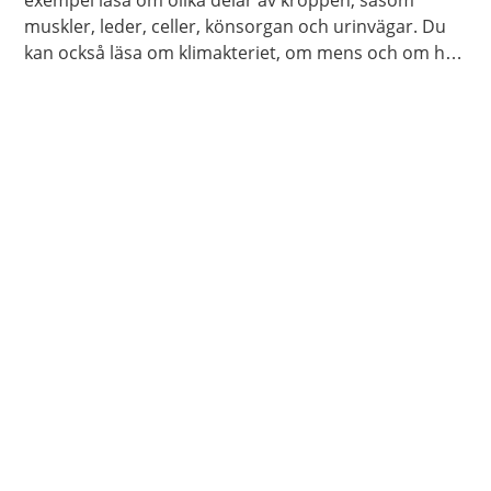
exempel läsa om olika delar av kroppen, såsom
muskler, leder, celler, könsorgan och urinvägar. Du
kan också läsa om klimakteriet, om mens och om hur
kroppen åldras.