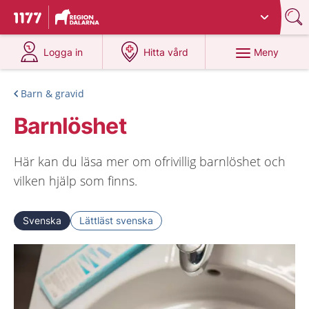
Du har valt region
Dalarna
.
Till startsidan för 1177
på 1177.se
på 1177.se
Meny
Logga in
Hitta vård
Barn & gravid
Barnlöshet
Här kan du läsa mer om ofrivillig barnlöshet och
vilken hjälp som finns.
Svenska
Lättläst svenska