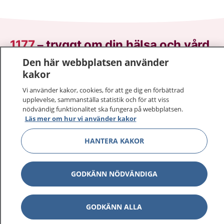
1177
–
tryggt om din hälsa och vård
Den här webbplatsen använder
På 1177.se får du råd om hälsa och information om
kakor
sjukdomar och vilka mottagningar du kan kontakta.
Vi använder kakor, cookies, för att ge dig en förbättrad
Logga in för att läsa din journal och göra dina
upplevelse, sammanställa statistik och för att viss
vårdärenden. Ring telefonnummer 1177 för
nödvändig funktionalitet ska fungera på webbplatsen.
sjukvårdsrådgivning dygnet runt.
Läs mer om hur vi använder kakor
1177 ger dig råd när du vill må bättre.
HANTERA KAKOR
GODKÄNN NÖDVÄNDIGA
Visa inn
1177 på flera språk
GODKÄNN ALLA
Visa inn
Om 1177