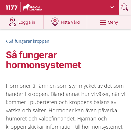
Du har valt region
Dalarna
.
Till startsidan för 1177
på 1177.se
på 1177.se
Meny
Logga in
Hitta vård
Så fungerar kroppen
Så fungerar
hormonsystemet
Hormoner är ämnen som styr mycket av det som
händer i kroppen. Bland annat hur vi växer, när vi
kommer i puberteten och kroppens balans av
vätska och salter. Hormoner kan även påverka
humöret och välbefinnandet. Hjärnan och
kroppen skickar information till hormonsystemet