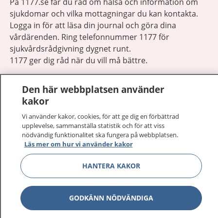
På 1177.se får du råd om hälsa och information om
sjukdomar och vilka mottagningar du kan kontakta.
Logga in för att läsa din journal och göra dina
vårdärenden. Ring telefonnummer 1177 för
sjukvårdsrådgivning dygnet runt.
1177 ger dig råd när du vill må bättre.
Den här webbplatsen använder
kakor
Vi använder kakor, cookies, för att ge dig en förbättrad
Visa inn
1177 på flera språk
upplevelse, sammanställa statistik och för att viss
nödvändig funktionalitet ska fungera på webbplatsen.
Läs mer om hur vi använder kakor
Visa inn
Om 1177
HANTERA KAKOR
Visa inn
Kontakt
GODKÄNN NÖDVÄNDIGA
Behandling av personuppgifter